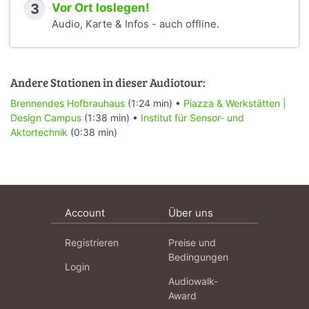
3
Vor Ort loslegen!
Audio, Karte & Infos - auch offline.
Andere Stationen in dieser Audiotour:
Brennendes Hofbrauhaus
(1:24 min) •
Piazza & Werkstätten |
Design Campus
(1:38 min) •
Institut für Sensor- und
Aktortechnik
(0:38 min)
Account
Über uns
Registrieren
Preise und
Bedingungen
Login
Audiowalk-
Award