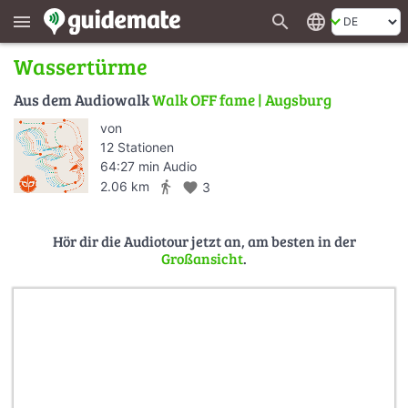
search
language
menu
Wassertürme
Aus dem Audiowalk
Walk OFF fame | Augsburg
von
12 Stationen
64:27 min Audio
directions_walk
2.06 km
favorite
3
Hör dir die Audiotour jetzt an, am besten in der
Großansicht
.