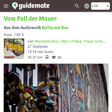
search
language
menu
Vom Fall der Mauer
Aus dem Audiowalk
Berlin mit Bus
Preis: 7.99 €
von
Wandelstudios | Marc-Philipp Trópia Schneider
27 Stationen
72:14 min Audio
directions_bus
18.31 km
favorite
38