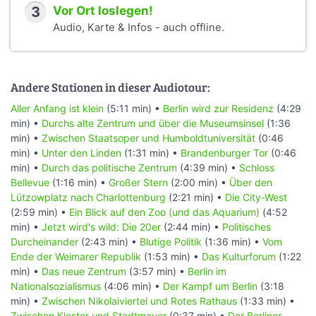
3
Vor Ort loslegen!
Audio, Karte & Infos - auch offline.
Andere Stationen in dieser Audiotour:
Aller Anfang ist klein
(5:11 min) •
Berlin wird zur Residenz
(4:29
min) •
Durchs alte Zentrum und über die Museumsinsel
(1:36
min) •
Zwischen Staatsoper und Humboldtuniversität
(0:46
min) •
Unter den Linden
(1:31 min) •
Brandenburger Tor
(0:46
min) •
Durch das politische Zentrum
(4:39 min) •
Schloss
Bellevue
(1:16 min) •
Großer Stern
(2:00 min) •
Über den
Lützowplatz nach Charlottenburg
(2:21 min) •
Die City-West
(2:59 min) •
Ein Blick auf den Zoo (und das Aquarium)
(4:52
min) •
Jetzt wird's wild: Die 20er
(2:44 min) •
Politisches
Durcheinander
(2:43 min) •
Blutige Politik
(1:36 min) •
Vom
Ende der Weimarer Republik
(1:53 min) •
Das Kulturforum
(1:22
min) •
Das neue Zentrum
(3:57 min) •
Berlin im
Nationalsozialismus
(4:06 min) •
Der Kampf um Berlin
(3:18
min) •
Zwischen Nikolaiviertel und Rotes Rathaus
(1:33 min) •
Zwischen Kloster und Stadtmauer
(0:37 min) •
Der Berliner