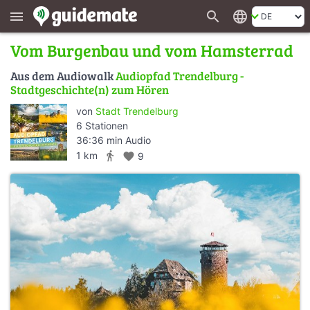
search
language
menu
Vom Burgenbau und vom Hamsterrad
Aus dem Audiowalk
Audiopfad Trendelburg -
Stadtgeschichte(n) zum Hören
von
Stadt Trendelburg
6 Stationen
36:36 min Audio
directions_walk
1 km
favorite
9