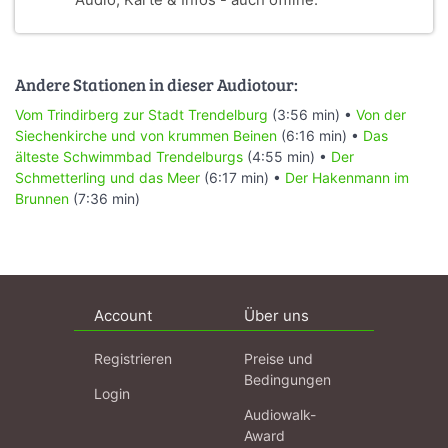
Audio, Karte & Infos - auch offline.
Andere Stationen in dieser Audiotour:
Vom Trindirberg zur Stadt Trendelburg
(3:56 min) •
Von der
Siechenkirche und von krummen Beinen
(6:16 min) •
Das
älteste Schwimmbad Trendelburgs
(4:55 min) •
Der
Schmetterling und das Meer
(6:17 min) •
Der Hakenmann im
Brunnen
(7:36 min)
Account
Über uns
Registrieren
Preise und
Bedingungen
Login
Audiowalk-
Award