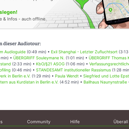
oslegen!
 & Infos - auch offline.
n dieser Audiotour:
um Audioguide
(0:49 min) •
Exil Shanghai - Letzter Zufluchtsort
(3:13
 min) •
ÜBERGRIFF Souleymane N.
(1:01 min) •
ÜBERGRIFF Thomas 
rstand
(2:33 min) •
KbO/§21 ASOG
(1:06 min) •
Verfassungsrechtli
ofiling
(0:46 min) •
STANDESAMT institutioneller Rassismus
(1:28 mi
erk in Berlin e.V.
(1:29 min) •
Paula Wendt
•
Siegfried und Lotte Epst
tern aus Kurdistan in Berlin e.V.
(4:52 min) •
Ballhaus Naunynstraße
ns
Community
Hilfe
Überall