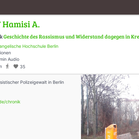
 Hamisi A.
lk
Geschichte des Rassismus und Widerstand dagegen in Kreu
angelische Hochschule Berlin
tionen
min Audio
directions_walk
m
favorite
35
sistischer Polizeigewalt in Berlin
.de/chronik