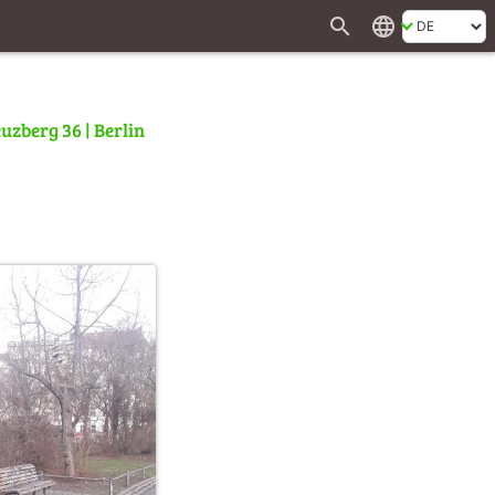
search
language
zberg 36 | Berlin