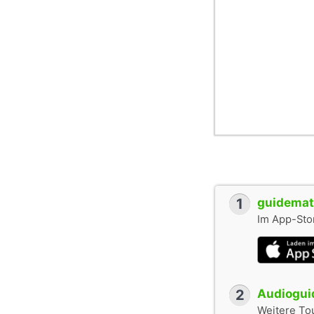
1
guidemate
Im App-Stor
2
Audioguid
Weitere To