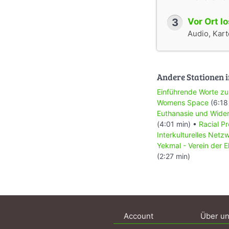
3
Vor Ort l
Audio, Karte
Andere Stationen i
Einführende Worte z
Womens Space
(6:18
Euthanasie und Wide
(4:01 min) •
Racial Pr
Interkulturelles Netzw
Yekmal - Verein der El
(2:27 min)
Account
Über u