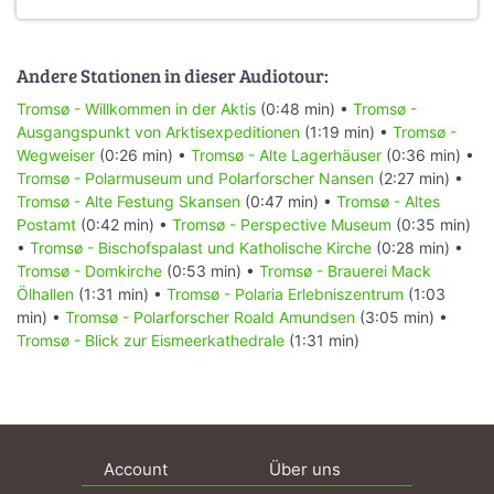
Andere Stationen in dieser Audiotour:
Tromsø - Willkommen in der Aktis
(0:48 min) •
Tromsø -
Ausgangspunkt von Arktisexpeditionen
(1:19 min) •
Tromsø -
Wegweiser
(0:26 min) •
Tromsø - Alte Lagerhäuser
(0:36 min) •
Tromsø - Polarmuseum und Polarforscher Nansen
(2:27 min) •
Tromsø - Alte Festung Skansen
(0:47 min) •
Tromsø - Altes
Postamt
(0:42 min) •
Tromsø - Perspective Museum
(0:35 min)
•
Tromsø - Bischofspalast und Katholische Kirche
(0:28 min) •
Tromsø - Domkirche
(0:53 min) •
Tromsø - Brauerei Mack
Ölhallen
(1:31 min) •
Tromsø - Polaria Erlebniszentrum
(1:03
min) •
Tromsø - Polarforscher Roald Amundsen
(3:05 min) •
Tromsø - Blick zur Eismeerkathedrale
(1:31 min)
Account
Über uns