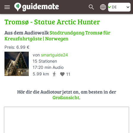
search
language
menu
Tromsø - Statue Arctic Hunter
Aus dem Audiowalk
Stadtrundgang Tromsø für
Kreuzfahrtgäste | Norwegen
Preis: 6.99 €
von
smartguide24
15 Stationen
17:20 min Audio
directions_walk
5.99 km
favorite
11
Hör dir die Audiotour jetzt an, am besten in der
Großansicht
.