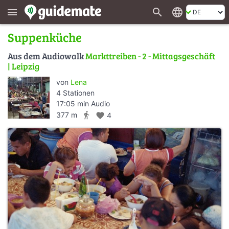
search
language
menu
Suppenküche
Aus dem Audiowalk
Markttreiben - 2 - Mittagsgeschäft
| Leipzig
von
Lena
4 Stationen
17:05 min Audio
directions_walk
377 m
favorite
4