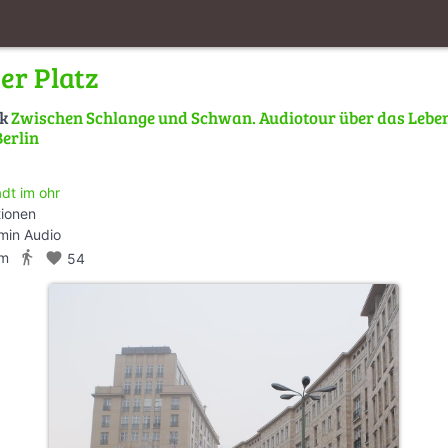
er Platz
lk
Zwischen Schlange und Schwan. Audiotour über das Leben
erlin
adt im ohr
tionen
min Audio
directions_walk
km
favorite
54