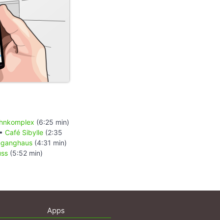
Wohnkomplex
(6:25 min)
 •
Café Sibylle
(2:35
nganghaus
(4:31 min)
uss
(5:52 min)
Apps