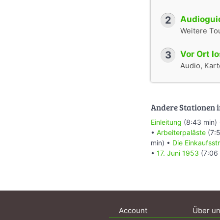
2
Audioguid
Weitere To
3
Vor Ort l
Audio, Karte
Andere Stationen i
Einleitung
(8:43 min)
•
Arbeiterpaläste
(7:5
min) •
Die Einkaufsst
•
17. Juni 1953
(7:06
Account
Über u