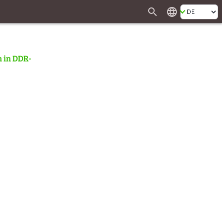
search
language
 in DDR-