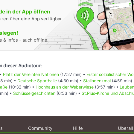
e in der App öffnen
uren über eine App verfügbar.
oslegen!
 & Infos - auch offline.
n dieser Audiotour:
 •
Platz der Vereinten Nationen
(17:27 min) •
Erster sozialistischer 
8 min) •
Deutsche Sporthalle
(4:30 min) •
Stalindenkmal
(4:59 min)
raße
(10:32 min) •
Hochhaus an der Weberwiese
(3:57 min) •
Laube
 min) •
Schlüsselgeschichten
(6:53 min) •
St.Pius-Kirche und Abschl
ns
Community
Hilfe
Überall