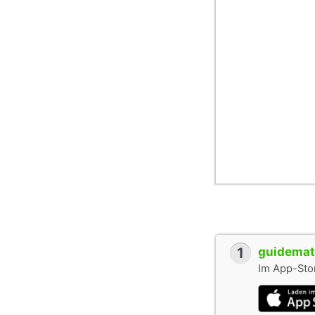
1
guidemate
Im App-Stor