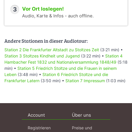
3
Vor Ort loslegen!
Audio, Karte & Infos - auch offline.
Andere Stationen in dieser Audiotour:
Station 2 Die Frankfurter Altstadt zu Stoltzes Zeit
(3:21 min) •
Station 3 Stoltzes Kindheit und Jugend
(3:22 min) •
Station 4
Hambacher Fest 1832 und Nationalversammlung 1848/49
(5:18
min) •
Station 5 Friedrich Stoltze und die Frauen in seinem
Leben
(3:48 min) •
Station 6 Friedrich Stoltze und die
Frankfurter Latern
(3:50 min) •
Station 7 Impressum
(1:03 min)
Account
Über uns
Registrieren
Preise und