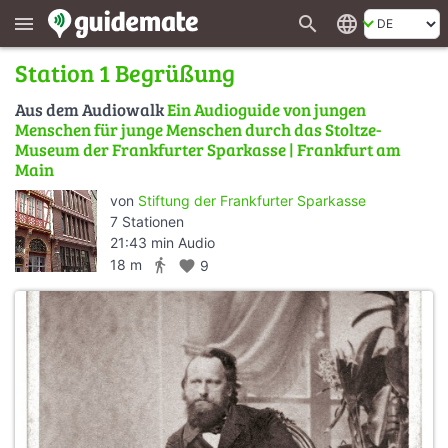
search
language
menu
Station 1 Begrüßung
Aus dem Audiowalk
Ein Audioguide von jungen
Menschen für junge Menschen durch das Stoltze-
Museum der Frankfurter Sparkasse | Frankfurt am
Main
von
Stiftung der Frankfurter Sparkasse
7 Stationen
21:43 min Audio
directions_walk
18 m
favorite
9