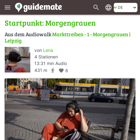
search
language
menu
Startpunkt: Morgengrauen
Aus dem Audiowalk
Markttreiben - 1 - Morgengrauen |
Leipzig
von
Lena
4 Stationen
13:31 min Audio
directions_walk
431 m
favorite
6