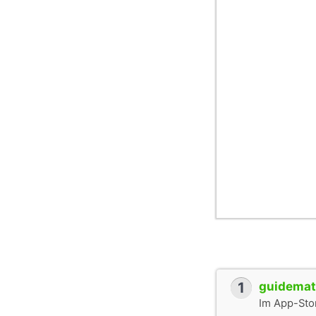
1
guidemate
Im App-Stor