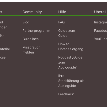
ns
Community
Hilfe
Überall
nd
Blog
FAQ
Instagr
ngen
Partnerprogramm
Guide zum
Facebo
lk-
Guide
Guidelines
YouTub
How to
Missbrauch
terial
Hörspaziergang
melden
ogie
Podcast „Guide
zum
Audioguide“
Ihre
Stadtführung als
Audioguide
Feedback