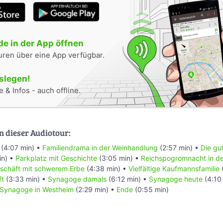
e in der App öffnen
uren über eine App verfügbar.
oslegen!
 & Infos - auch offline.
n dieser Audiotour:
(4:07 min) •
Familiendrama in der Weinhandlung
(2:57 min) •
Die gu
in) •
Parkplatz mit Geschichte
(3:05 min) •
Reichspogromnacht in de
schäft mit schwerem Erbe
(4:38 min) •
Vielfältige Kaufmannsfamilie
ft
(3:33 min) •
Synagoge damals
(6:12 min) •
Synagoge heute
(4:10
Synagoge in Westheim
(2:29 min) •
Ende
(0:55 min)