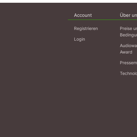
Account
Über u
Registrieren
Preise u
Bedingu
Login
Audiowa
Award
Pressema
Technol