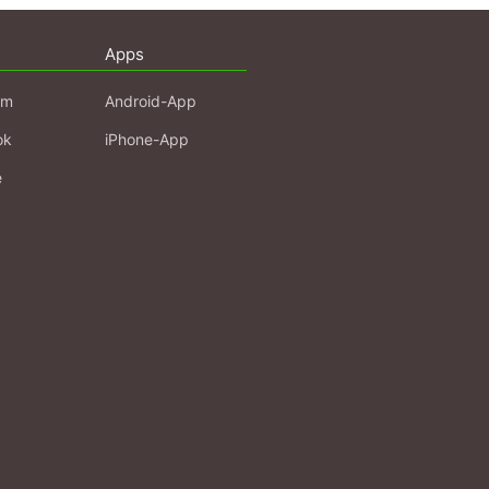
Apps
am
Android-App
ok
iPhone-App
e