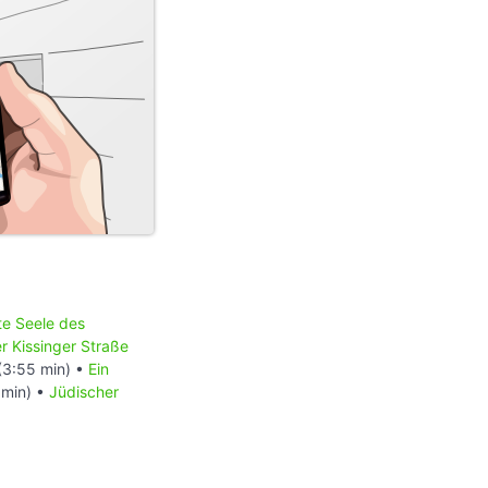
te Seele des
r Kissinger Straße
(3:55 min) •
Ein
 min) •
Jüdischer