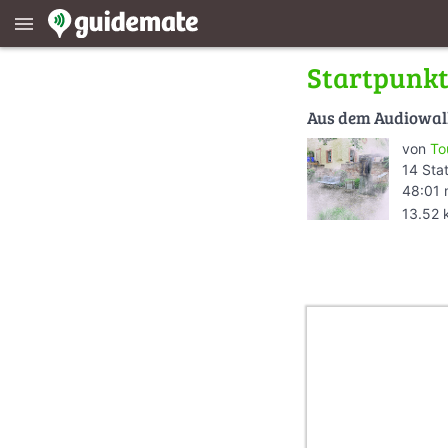
menu
Startpunk
Aus dem Audiowa
von
To
14 Sta
48:01 
13.52 