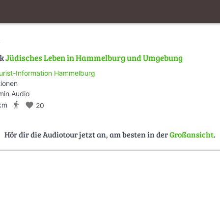
t
lk
Jüdisches Leben in Hammelburg und Umgebung
urist-Information Hammelburg
tionen
min Audio
directions_walk
km
favorite
20
Hör dir die Audiotour jetzt an, am besten in der
Großansicht
.