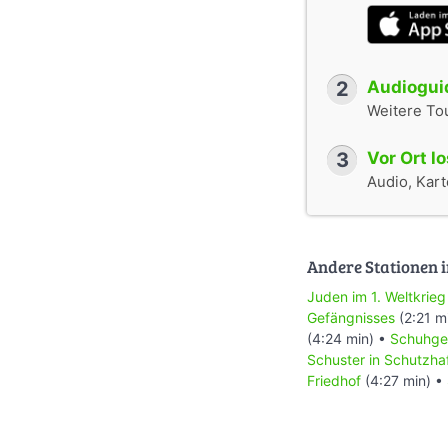
2
Audioguid
Weitere To
3
Vor Ort l
Audio, Karte
Andere Stationen i
Juden im 1. Weltkrieg
Gefängnisses
(2:21 m
(4:24 min) •
Schuhge
Schuster in Schutzha
Friedhof
(4:27 min) •