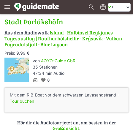
search
language
menu
Stadt Þorlákshöfn
Aus dem Audiowalk
Island - Halbinsel Reykjanes -
Tagesausflug | Raufharhólshellir - Krýsuvík - Vulkan
Fagradalsfjall - Blue Lagoon
Preis: 9.99 €
von
AOYO-Guide GbR
35 Stationen
47:34 min Audio
directions_car
favorite
8
Mit dem RIB-Boat vor dem schwarzen Lavasandstrand -
Tour buchen
Hör dir die Audiotour jetzt an, am besten in der
Großansicht
.