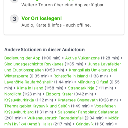
Weitere Touren über eine App verfügbar.
3
Vor Ort loslegen!
Audio, Karte & Infos - auch offline.
Andere Stationen in dieser Audiotour:
Bedienung der App
(1:00 min) •
Aktive Vulkanzone
(1:28 min) •
Siedlungsgeschichte Reykjanes
(1:35 min) •
Junga Lavafelder
und Eruptionsspalten
(0:50 min) •
Þrengsli als Umleitung bei
Wintersperre
(0:35 min) •
Rohstoffe in Island
(1:38 min) •
Lavahöhle Raufarhólshellir
(1:44 min) •
Mündung Ölfusá
(0:55
min) •
Klima in Island
(1:58 min) •
Strandarkirkja
(1:11 min) •
Nordlicht
(1:28 min) •
Eldborg Krater
(0:42 min) •
Krýsuvíkurkirkja
(1:12 min) •
Kratersee Grænavatn
(0:28 min) •
Thermalgebiet Krýsuvík und Seltún
(1:49 min) •
Vogelfelsen
Krýsuvíkurbjarg
(1:31 min) •
Saisonaler Fangplatz Selatangar
(2:01 min) •
Vulkanausbruch Fagradalsfjall
(2:04 min) •
Móðir
mín í kví kví (Arndís Halla)
(2:17 min) •
Grindavík
(1:50 min) •