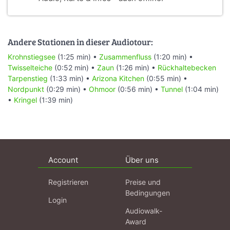
Andere Stationen in dieser Audiotour:
Krohnstiegsee
(1:25 min) •
Zusammenfluss
(1:20 min) •
Twisselteiche
(0:52 min) •
Zaun
(1:26 min) •
Rückhaltebecken
Tarpenstieg
(1:33 min) •
Arizona Kitchen
(0:55 min) •
Nordpunkt
(0:29 min) •
Ohmoor
(0:56 min) •
Tunnel
(1:04 min)
•
Kringel
(1:39 min)
Account
Über uns
Registrieren
Preise und
Bedingungen
Login
Audiowalk-
Award