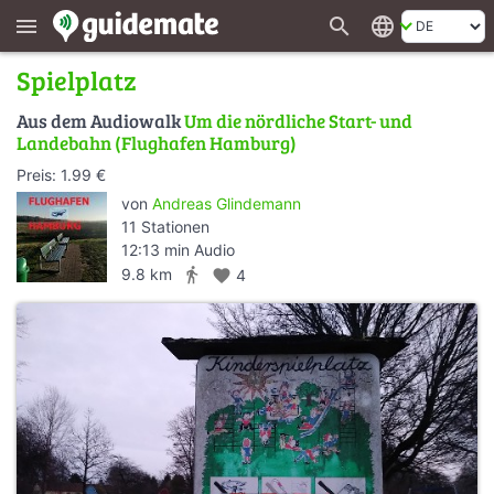
search
language
menu
Spielplatz
Aus dem Audiowalk
Um die nördliche Start- und
Landebahn (Flughafen Hamburg)
Preis: 1.99 €
von
Andreas Glindemann
11 Stationen
12:13 min Audio
directions_walk
9.8 km
favorite
4