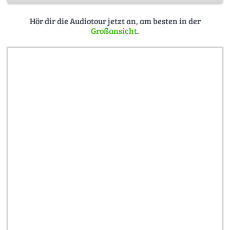
9 Uhr - “Die Gedanken sind frei” - Volkslied aus dem 19.
Hör dir die Audiotour jetzt an, am besten in der
Jahrhundert
Großansicht
.
12 Uhr - “Tierkreis - 12 Melodien der Sternzeichen” des
Komponisten Karlheinz Stockhausen.
15 Uhr - Kölner Klassiker
18 Uhr - Komposition von Jacques Qffenbach"
Quelle:
https://www.stadt-
koeln.de/artikel/05382/index.html