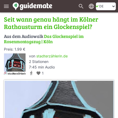
search
language
menu
Seit wann genau hängt im Kölner
Rathausturm ein Glockenspiel?
Aus dem Audiowalk
Das Glockenspiel im
Rosenmontagszug | Köln
Preis: 1.99 €
von
stadterzählerin.de
2 Stationen
7:45 min Audio
directions_walk
favorite
1