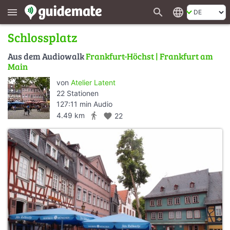
search
language
menu
Schlossplatz
Aus dem Audiowalk
Frankfurt-Höchst | Frankfurt am
Main
von
Atelier Latent
22 Stationen
127:11 min Audio
directions_walk
4.49 km
favorite
22