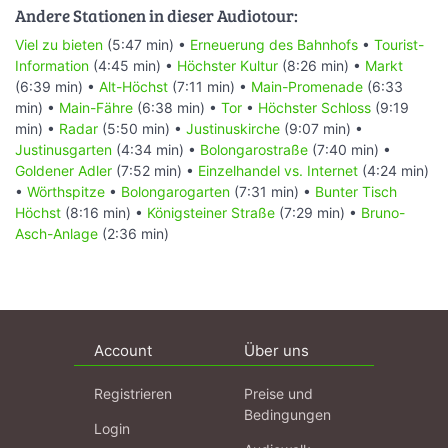
Andere Stationen in dieser Audiotour:
Viel zu bieten
(5:47 min) •
Erneuerung des Bahnhofs
•
Tourist-
Information
(4:45 min) •
Höchster Kultur
(8:26 min) •
Markt
(6:39 min) •
Alt-Höchst
(7:11 min) •
Main-Promenade
(6:33
min) •
Main-Fähre
(6:38 min) •
Tor
•
Höchster Schloss
(9:19
min) •
Radar
(5:50 min) •
Justinuskirche
(9:07 min) •
Justinusgarten
(4:34 min) •
Bolongarostraße
(7:40 min) •
Goldener Adler
(7:52 min) •
Einzelhandel vs. Internet
(4:24 min)
•
Wörthspitze
•
Bolongarogarten
(7:31 min) •
Bunter Tisch
Höchst
(8:16 min) •
Königsteiner Straße
(7:29 min) •
Bruno-
Asch-Anlage
(2:36 min)
Account
Über uns
Registrieren
Preise und
Bedingungen
Login