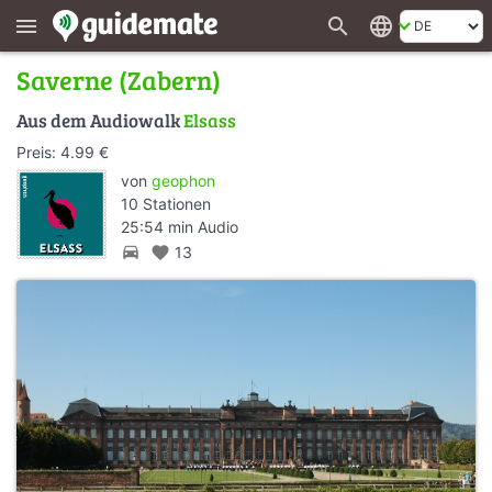
search
language
menu
Saverne (Zabern)
Aus dem Audiowalk
Elsass
Preis: 4.99 €
von
geophon
10 Stationen
25:54 min Audio
directions_car
favorite
13