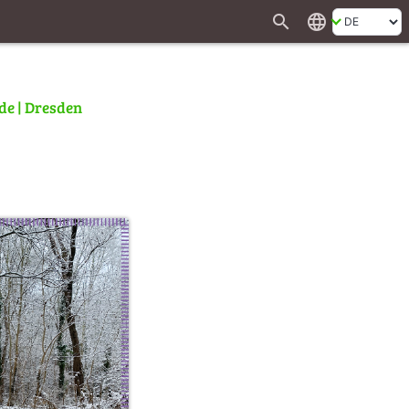
search
language
de | Dresden