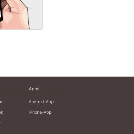
Apps
am
Android-App
ok
iPhone-App
e