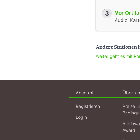
3
Vor Ort l
Audio, Karte
Andere Stationen i
weiter geht es mit Ro
Account
Über u
Registrieren
Preise u
Bedingu
Login
Audiowa
Award