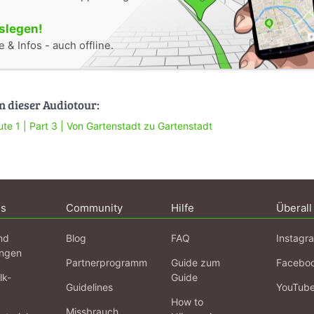
oslegen!
 & Infos - auch offline.
n dieser Audiotour:
ute 1 | Part 3 | Von Gartenstadt zu Gartenstadt
ns
Community
Hilfe
Überall
nd
Blog
FAQ
Instagr
ngen
Partnerprogramm
Guide zum
Facebo
lk-
Guide
Guidelines
YouTub
How to
Missbrauch