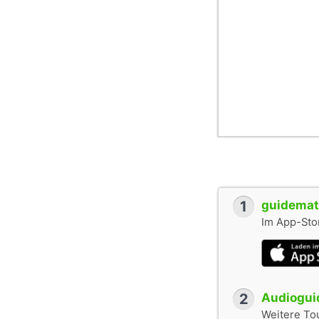
1
guidemate
Im App-Stor
2
Audioguid
Weitere To