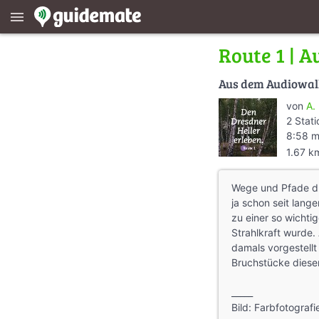
menu
Route 1 | A
Aus dem Audiowa
von
A.
2 Stat
8:58 m
1.67 k
Wege und Pfade du
ja schon seit lange
zu einer so wichti
Strahlkraft wurde
damals vorgestell
Bruchstücke dieser
_____
Bild: Farbfotograf