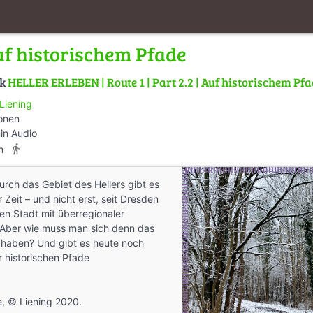
uf historischem Pfade
lk
HELLER ERLEBEN | Route 1 | Part 2.2 | Auf historischem Pfa
 Liening
ionen
in Audio
directions_walk
m
rch das Gebiet des Hellers gibt es
r Zeit – und nicht erst, seit Dresden
gen Stadt mit überregionaler
. Aber wie muss man sich denn das
t haben? Und gibt es heute noch
 historischen Pfade
ie, © Liening 2020.