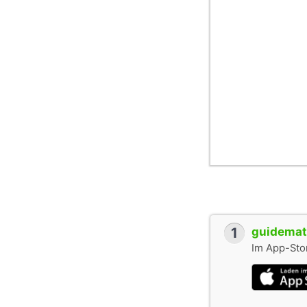
1
guidemate
Im App-Stor