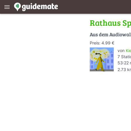
menu
Rathaus S
Aus dem Audiowa
Preis: 4.99 €
von
Ki
7 Stat
53:22 
2.73 k