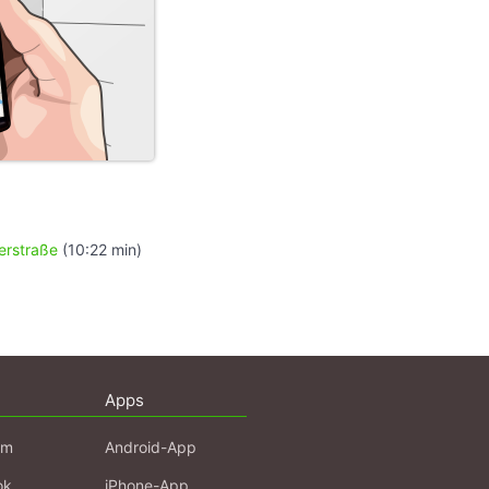
terstraße
(10:22 min)
Apps
am
Android-App
ok
iPhone-App