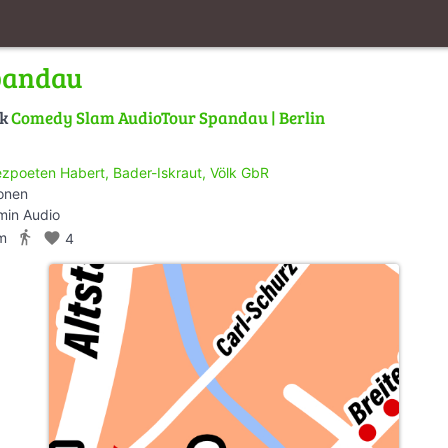
pandau
lk
Comedy Slam AudioTour Spandau | Berlin
ezpoeten Habert, Bader-Iskraut, Völk GbR
ionen
min Audio
directions_walk
m
favorite
4