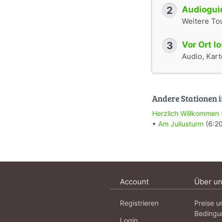
2
Audioguid
Weitere To
3
Vor Ort l
Audio, Karte
Andere Stationen i
Herzlich Willkommen
•
Am Juliusturm
(6:20
Account
Über u
Registrieren
Preise u
Bedingu
Login