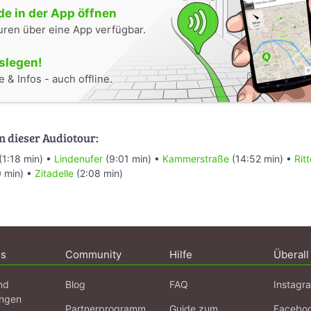
e in der App öffnen
uren über eine App verfügbar.
oslegen!
 & Infos - auch offline.
n dieser Audiotour:
(1:18 min) •
Lindenufer
(9:01 min) •
Kammerstraße
(14:52 min) •
Rit
 min) •
Zitadelle
(2:08 min)
ns
Community
Hilfe
Überall
nd
Blog
FAQ
Instagr
ngen
Partnerprogramm
Guide zum
Facebo