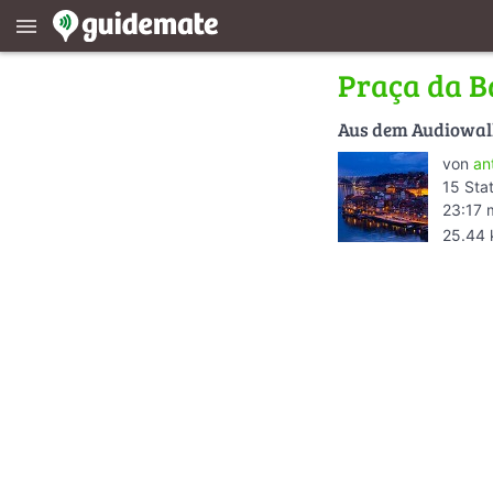
menu
Praça da B
Aus dem Audiowa
von
an
15 Sta
23:17 
25.44