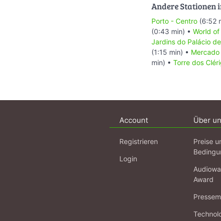
Andere Stationen i
Porto - Centro
(6:52 
(0:43 min) •
World of
Jardins do Palácio de
(1:15 min) •
Mercado 
min) •
Torre dos Clér
Account
Über u
Registrieren
Preise u
Bedingu
Login
Audiowa
Award
Pressema
Technol