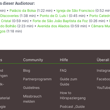
n dieser Audiotour:
min) •
Palácio da Bolsa
(1:22 min) •
Igreja de São Francisco
(0:52 mi
 Discoveries
(1:38 min) •
Ponto de D. Luís I
(0:45 min) •
Porto Catedr
 Cristal
(0:59 min) •
Forte de São João Baptista da Foz
(0:26 min) •
do Bolhão
(2:23 min) •
Avenida dos Aliados
(0:59 min) •
Câmara Mun
igos
(1:18 min)
ns
Community
Hilfe
Überall
nd
Blog
FAQ
Instagr
ngen
Partnerprogramm
Guide zum
Facebo
lk-
Guide
Guidelines
YouTub
How to
Missbrauch
terial
Hörspaziergang
melden
ogie
Podcast „Guide