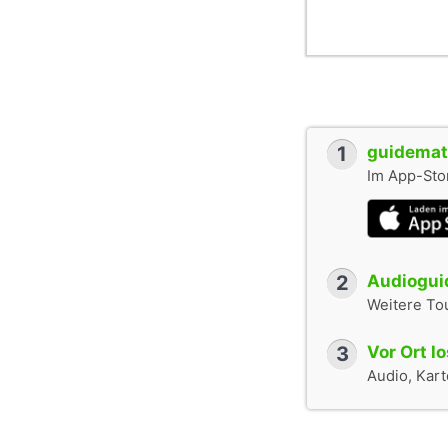
1
guidemate
Im App-Stor
2
Audioguid
Weitere To
3
Vor Ort l
Audio, Karte