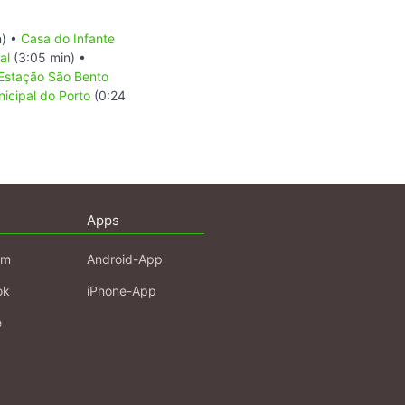
n) •
Casa do Infante
al
(3:05 min) •
Estação São Bento
icipal do Porto
(0:24
Apps
am
Android-App
ok
iPhone-App
e