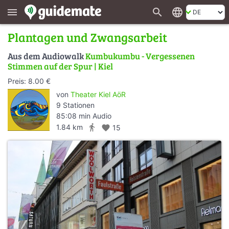
search
language
menu
Plantagen und Zwangsarbeit
Aus dem Audiowalk
Kumbukumbu - Vergessenen
Stimmen auf der Spur | Kiel
Preis: 8.00 €
von
Theater Kiel AöR
9 Stationen
85:08 min Audio
directions_walk
1.84 km
favorite
15