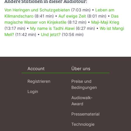
Andere Stationen in dieser Audiotour:
Von Heringen und Schutzgebieten
(7:03 min) •
Leben am
Kilimandscharo
(8:41 min) •
Auf ewige Zeit
(8:01 min) •
Das
magische Wasser von Kinjeketile
(8:12 min) •
Maji-Maji Krieg
(13:17 min) •
My name is Tadhi Alawi
(6:27 min) •
Wo ist Mangi
Meli?
(11:42 min) •
Und jetzt?
(10:56 min)
Account
Über uns
Registrieren
Preise und
Bedingungen
Login
Audiowalk-
Award
Pressematerial
Technologie