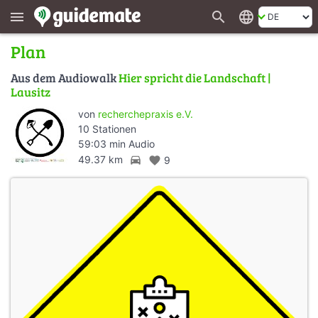
search
language
menu
Plan
Aus dem Audiowalk
Hier spricht die Landschaft |
Lausitz
von
recherchepraxis e.V.
10 Stationen
59:03 min Audio
directions_car
49.37 km
favorite
9