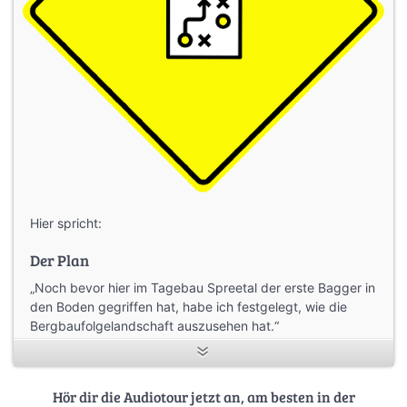
Hier spricht:
Der Plan
„Noch bevor hier im Tagebau Spreetal der erste Bagger in
den Boden gegriffen hat, habe ich festgelegt, wie die
Bergbaufolgelandschaft auszusehen hat.“
Sprecher: Alexander Schröder
Gesprächspartner: Karsten Kupz und Ronny Sickora
Hör dir die Audiotour jetzt an, am besten in der
(LMBV Senftenberg), Dr. Harter (NGP Lausitzer Seenland)