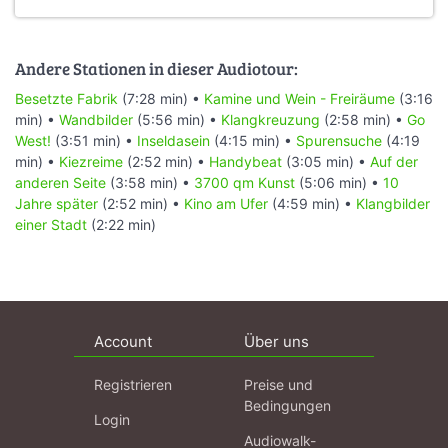
Andere Stationen in dieser Audiotour:
Besetzte Fabrik
(7:28 min) •
Kamine und Wein - Freiräume
(3:16
min) •
Wandbilder
(5:56 min) •
Klangkreuzung
(2:58 min) •
Go
West!
(3:51 min) •
Inseldasein
(4:15 min) •
Spurensuche
(4:19
min) •
Kiezreime
(2:52 min) •
Handybeat
(3:05 min) •
Auf der
anderen Seite
(3:58 min) •
3700 qm Kunst
(5:06 min) •
10
Jahre später
(2:52 min) •
Kino am Ufer
(4:59 min) •
Klangbilder
einer Stadt
(2:22 min)
Account
Über uns
Registrieren
Preise und
Bedingungen
Login
Audiowalk-