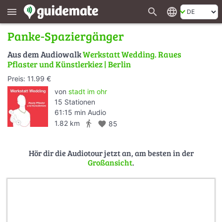
search
language
menu
Panke-Spaziergänger
Aus dem Audiowalk
Werkstatt Wedding. Raues
Pflaster und Künstlerkiez | Berlin
Preis: 11.99 €
von
stadt im ohr
15 Stationen
61:15 min Audio
directions_walk
1.82 km
favorite
85
Hör dir die Audiotour jetzt an, am besten in der
Großansicht
.