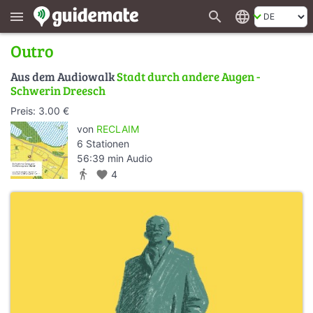
search
language
menu
Outro
Aus dem Audiowalk
Stadt durch andere Augen -
Schwerin Dreesch
Preis: 3.00 €
von
RECLAIM
6 Stationen
56:39 min Audio
directions_walk
favorite
4