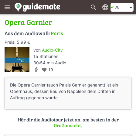
search
language
menu
Opera Garnier
Aus dem Audiowalk
Paris
Preis: 5.99 €
von
Audio-City
15 Stationen
30:54 min Audio
directions_walk
favorite
19
Die Opera Garnier (auch Palais Garnier genannt) ist ein
Opernhaus, dessen Bau von Napoleon dem Dritten in
Auftrag gegeben wurde.
Hör dir die Audiotour jetzt an, am besten in der
Großansicht
.