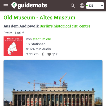
search
language
menu
Old Museum - Altes Museum
Aus dem Audiowalk
Berlin's historical city centre
Preis: 11.99 €
von
stadt im ohr
16 Stationen
91:24 min Audio
directions_walk
3.31 km
favorite
117