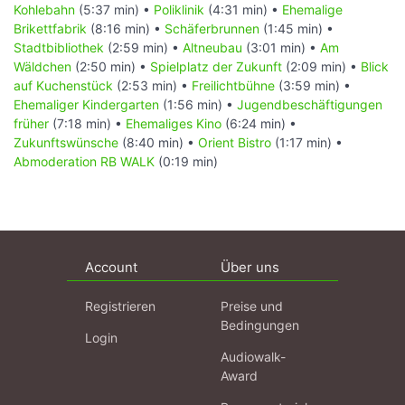
Kohlebahn
(5:37 min) •
Poliklinik
(4:31 min) •
Ehemalige
Brikettfabrik
(8:16 min) •
Schäferbrunnen
(1:45 min) •
Stadtbibliothek
(2:59 min) •
Altneubau
(3:01 min) •
Am
Wäldchen
(2:50 min) •
Spielplatz der Zukunft
(2:09 min) •
Blick
auf Kuchenstück
(2:53 min) •
Freilichtbühne
(3:59 min) •
Ehemaliger Kindergarten
(1:56 min) •
Jugendbeschäftigungen
früher
(7:18 min) •
Ehemaliges Kino
(6:24 min) •
Zukunftswünsche
(8:40 min) •
Orient Bistro
(1:17 min) •
Abmoderation RB WALK
(0:19 min)
Account
Über uns
Registrieren
Preise und
Bedingungen
Login
Audiowalk-
Award