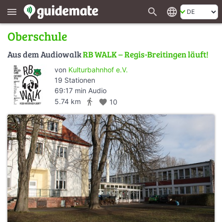
search
language
menu
Oberschule
Aus dem Audiowalk
RB WALK – Regis-Breitingen läuft!
von
Kulturbahnhof e.V.
19 Stationen
69:17 min Audio
directions_walk
5.74 km
favorite
10