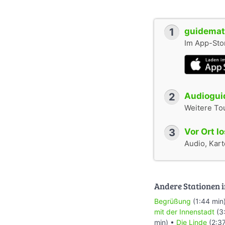
1
guidemate
Im App-Stor
2
Audioguid
Weitere To
3
Vor Ort l
Audio, Karte
Andere Stationen i
Begrüßung
(1:44 min
mit der Innenstadt
(3
min) •
Die Linde
(2:37