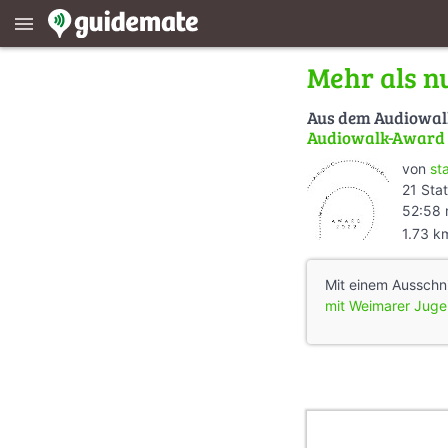
menu
Mehr als n
Aus dem Audiowa
Audiowalk-Award 2
von
st
21 Sta
52:58 
1.73 k
Mit einem Ausschn
mit Weimarer Juge