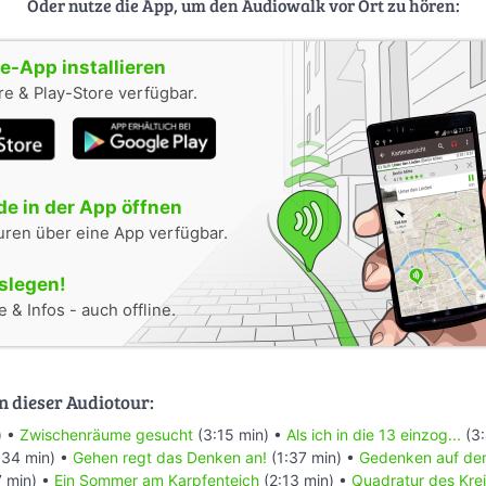
Oder nutze die App, um den Audiowalk vor Ort zu hören:
-App installieren
e & Play-Store verfügbar.
e in der App öffnen
uren über eine App verfügbar.
oslegen!
 & Infos - auch offline.
n dieser Audiotour:
) •
Zwischenräume gesucht
(3:15 min) •
Als ich in die 13 einzog...
(3:
:34 min) •
Gehen regt das Denken an!
(1:37 min) •
Gedenken auf de
 min) •
Ein Sommer am Karpfenteich
(2:13 min) •
Quadratur des Kre