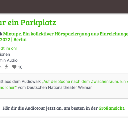
ur ein Parkplatz
lk
Mixtape. Ein kollektiver Hörspaziergang aus Einreichun
022 | Berlin
adt im ohr
tionen
min Audio
directions_walk
m
favorite
10
itt aus dem Audiowalk
„Auf der Suche nach dem Zwischenraum. Ein 
ndlichen“
vom Deutschen Nationaltheater Weimar
Hör dir die Audiotour jetzt an, am besten in der
Großansicht
.