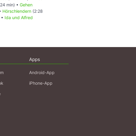
:24 min) •
Gehen
 •
Hörschlendern
(2:28
) •
Ida und Alfred
Apps
am
Android-App
ok
iPhone-App
e