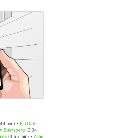
46 min) •
Ein Date
m Ettersberg
(2:34
ises
(3:55 min) •
Alles