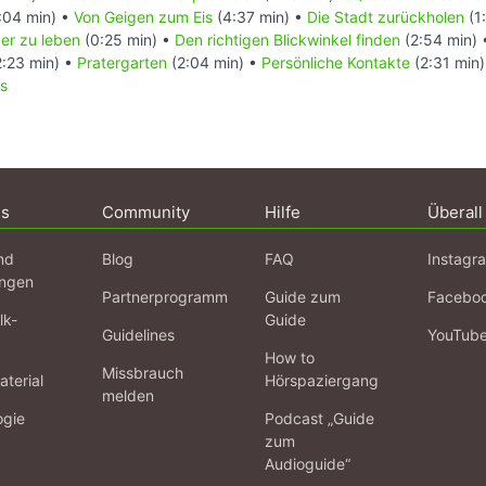
:04 min) •
Von Geigen zum Eis
(4:37 min) •
Die Stadt zurückholen
(1
per zu leben
(0:25 min) •
Den richtigen Blickwinkel finden
(2:54 min)
:23 min) •
Pratergarten
(2:04 min) •
Persönliche Kontakte
(2:31 min
s
ns
Community
Hilfe
Überall
nd
Blog
FAQ
Instagr
ngen
Partnerprogramm
Guide zum
Facebo
lk-
Guide
Guidelines
YouTub
How to
Missbrauch
terial
Hörspaziergang
melden
ogie
Podcast „Guide
zum
Audioguide“