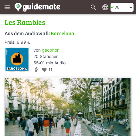
search
language
menu
Les Rambles
Aus dem Audiowalk
Barcelona
Preis: 6.99 €
von
geophon
20 Stationen
55:01 min Audio
directions_walk
favorite
11