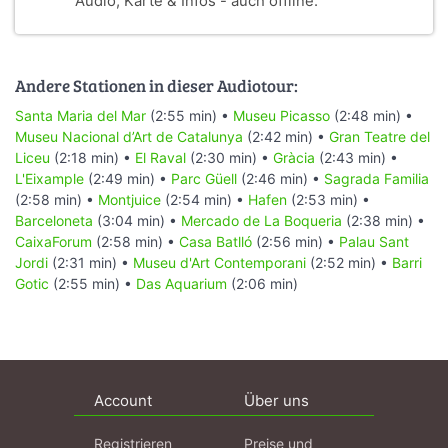
Audio, Karte & Infos - auch offline.
Andere Stationen in dieser Audiotour:
Santa Maria del Mar
(2:55 min) •
Museu Picasso
(2:48 min) •
Museu Nacional d’Art de Catalunya
(2:42 min) •
Gran Teatre del
Liceu
(2:18 min) •
El Raval
(2:30 min) •
Gràcia
(2:43 min) •
L'Eixample
(2:49 min) •
Parc Güell
(2:46 min) •
Sagrada Familia
(2:58 min) •
Montjuice
(2:54 min) •
Hafen
(2:53 min) •
Barceloneta
(3:04 min) •
Mercado de La Boqueria
(2:38 min) •
CaixaForum
(2:58 min) •
Casa Batlló
(2:56 min) •
Palau Sant
Jordi
(2:31 min) •
Museu d'Art Contemporani
(2:52 min) •
Barri
Gotic
(2:55 min) •
Das Aquarium
(2:06 min)
Account
Über uns
Registrieren
Preise und