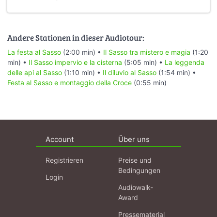
Andere Stationen in dieser Audiotour:
La festa al Sasso
(2:00 min) •
Il Sasso tra mistero e magia
(1:20
min) •
Il Sasso impervio e la cisterna
(5:05 min) •
La leggenda
delle api al Sasso
(1:10 min) •
Il diluvio al Sasso
(1:54 min) •
Festa al Sasso e montaggio della Croce
(0:55 min)
Account
Über uns
Registrieren
Preise und
Bedingungen
Login
Audiowalk-
Award
Pressematerial