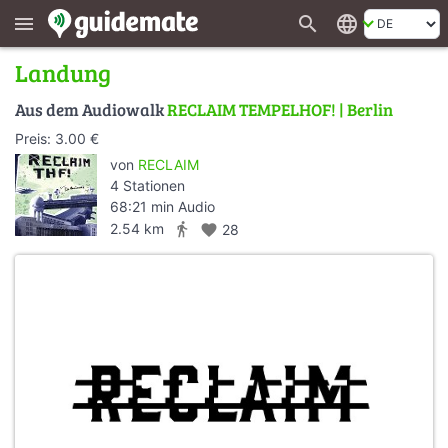
search
language
menu
Landung
Aus dem Audiowalk
RECLAIM TEMPELHOF! | Berlin
Preis: 3.00 €
von
RECLAIM
4 Stationen
68:21 min Audio
directions_walk
2.54 km
favorite
28