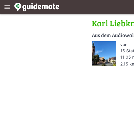
menu
Karl Liebk
Aus dem Audiowa
von
15 Sta
11:05 
2.15 k