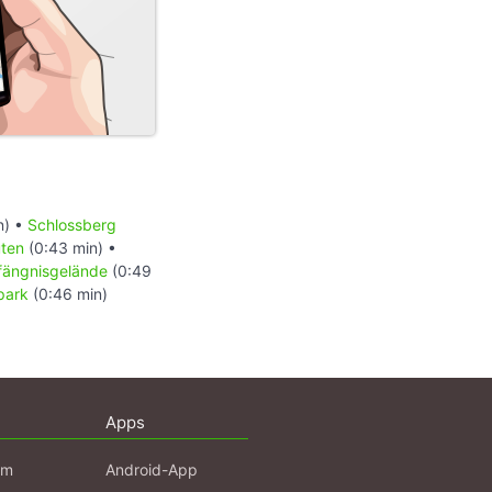
n) •
Schlossberg
uten
(0:43 min) •
fängnisgelände
(0:49
park
(0:46 min)
Apps
am
Android-App