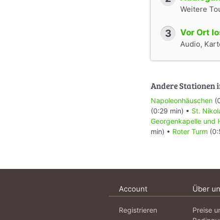
Weitere To
3
Vor Ort l
Audio, Karte
Andere Stationen i
Napoleonhäuschen
(0
(0:29 min) •
St. Nikol
Georgenkapelle und
min) •
Roter Turm
(0:
Account
Über u
Registrieren
Preise u