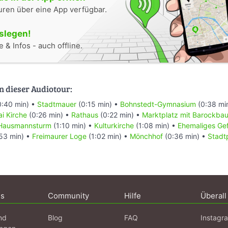
uren über eine App verfügbar.
oslegen!
 & Infos - auch offline.
n dieser Audiotour:
:40 min) •
Stadtmauer
(0:15 min) •
Bohnstedt-Gymnasium
(0:38 mi
ai Kirche
(0:26 min) •
Rathaus
(0:22 min) •
Marktplatz mit Barockba
 Hausmannsturm
(1:10 min) •
Kulturkirche
(1:08 min) •
Ehemaliges Ge
53 min) •
Freimaurer Loge
(1:02 min) •
Mönchhof
(0:36 min) •
Stadt
ns
Community
Hilfe
Überall
nd
Blog
FAQ
Instagr