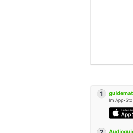
1
guidemate
Im App-Stor
2
Audioguid