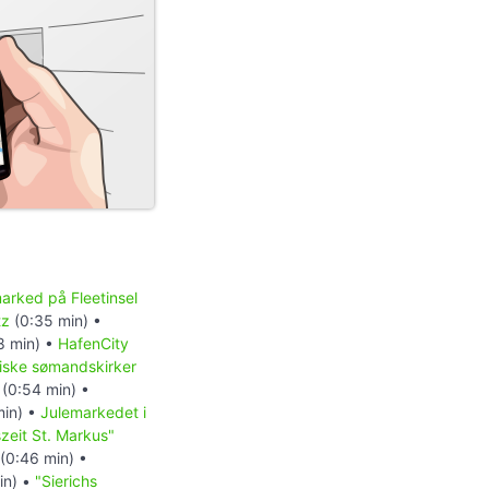
arked på Fleetinsel
tz
(0:35 min) •
8 min) •
HafenCity
diske sømandskirker
(0:54 min) •
min) •
Julemarkedet i
zeit St. Markus"
(0:46 min) •
in) •
"Sierichs