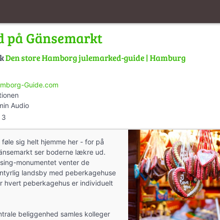
d på Gänsemarkt
lk
Den store Hamborg julemarked-guide | Hamburg
mborg-Guide.com
tionen
min Audio
3
 føle sig helt hjemme her - for på
änsemarkt ser boderne lækre ud.
ssing-monumentet venter de
ntyrlig landsby med peberkagehuse
or hvert peberkagehus er individuelt
ntrale beliggenhed samles kolleger