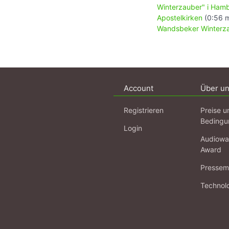
Winterzauber" i Ham
Apostelkirken
(0:56 m
Wandsbeker Winterz
Account
Über u
Registrieren
Preise u
Bedingu
Login
Audiowa
Award
Pressema
Technol