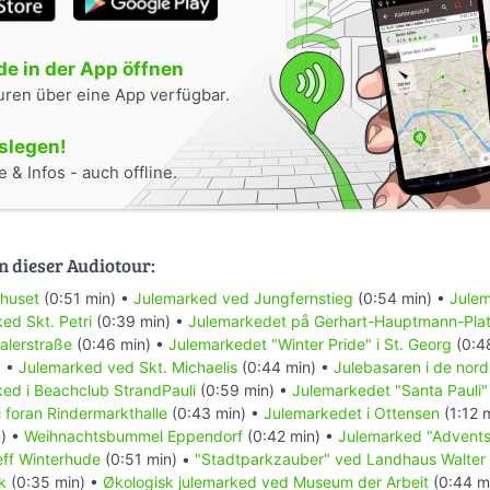
e in der App öffnen
uren über eine App verfügbar.
oslegen!
 & Infos - auch offline.
n dieser Audiotour:
dhuset
(0:51 min) •
Julemarked ved Jungfernstieg
(0:54 min) •
Julem
ed Skt. Petri
(0:39 min) •
Julemarkedet på Gerhart-Hauptmann-Pla
alerstraße
(0:46 min) •
Julemarkedet "Winter Pride" i St. Georg
(0:4
) •
Julemarked ved Skt. Michaelis
(0:44 min) •
Julebasaren i de nor
ed i Beachclub StrandPauli
(0:59 min) •
Julemarkedet "Santa Pauli"
i foran Rindermarkthalle
(0:43 min) •
Julemarkedet i Ottensen
(1:12 
) •
Weihnachtsbummel Eppendorf
(0:42 min) •
Julemarked "Advents
eff Winterhude
(0:51 min) •
"Stadtparkzauber" ved Landhaus Walter
k
(0:35 min) •
Økologisk julemarked ved Museum der Arbeit
(0:44 m