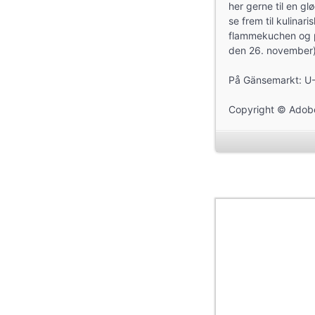
her gerne til en g
se frem til kulinari
flammekuchen og pøl
den 26. november)
På Gänsemarkt: U-
Copyright © Adobe