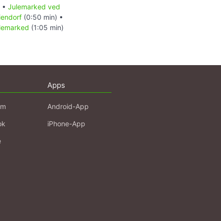
) •
Julemarked ved
iendorf
(0:50 min) •
ulemarked
(1:05 min)
Apps
am
Android-App
ok
iPhone-App
e