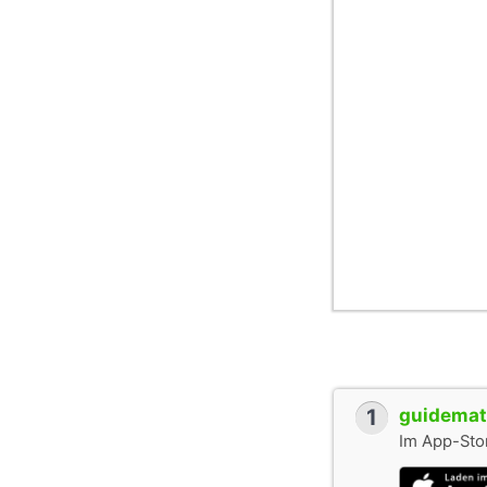
1
guidemate
Im App-Stor