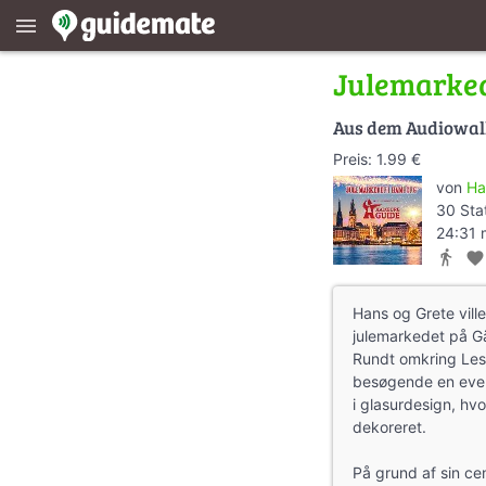
menu
Julemarke
Aus dem Audiowa
Preis: 1.99 €
von
Ha
30 Sta
24:31 
directions_walk
favorite
Hans og Grete ville
julemarkedet på G
Rundt omkring Le
besøgende en eve
i glasurdesign, hv
dekoreret.
På grund af sin ce