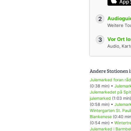
2
Audioguid
Weitere To
3
Vor Ort l
Audio, Karte
Andere Stationen i
Julemarked foran rå
(0:38 min) •
Julemark
Julemarkedet på Spit
julemarked
(1:03 min
(0:58 min) •
Julemark
Wintergarten St. Paul
Blankenese
(0:40 min
(0:54 min) •
Wintertr
Julemarked i Barmbe