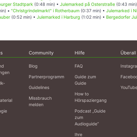
burger Stadtpark
(0:48 min) •
Julemarked på Osterstraße
(0:43 min
in) •
"Christgrindelmarkt" i Rotherbaum
(0:37 min) •
Julemarked i N
auber
(0:52 min) •
Julemarked i Harburg
(1:02 min) •
Bergedorfer J
ns
Community
Hilfe
Überall
nd
Blog
FAQ
Instagr
ngen
Partnerprogramm
Guide zum
Facebo
lk-
Guide
Guidelines
YouTub
How to
Missbrauch
terial
Hörspaziergang
melden
ogie
Podcast „Guide
zum
Audioguide“
Ihre