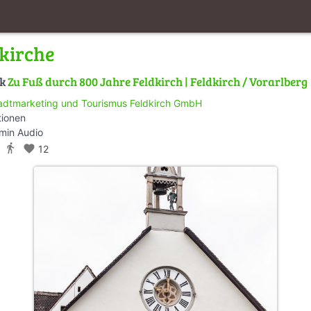
kirche
lk
Zu Fuß durch 800 Jahre Feldkirch | Feldkirch / Vorarlberg
adtmarketing und Tourismus Feldkirch GmbH
tionen
min Audio
directions_walk
favorite
12