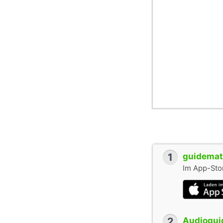
1
guidemate
Im App-Stor
2
Audioguid