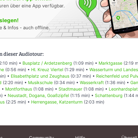
uren über eine App verfügbar.
oslegen!
 & Infos - auch offline.
n dieser Audiotour:
2:10 min) •
Busplatz / Ardetzenberg
(1:09 min) •
Marktgasse
(2:19 m
he
(0:56 min) •
Hl. Kreuz Viertel
(1:29 min) •
Wasserturm und Landes
in) •
Elisabethplatz und Zeughaus
(0:37 min) •
Reichenfeld und Pul
d
(2:20 min) •
Musikschule
(0:34 min) •
Wasserkraft
(1:36 min) •
Gan
) •
Montforthaus
(1:08 min) •
Stadtmauer
(1:08 min) •
Leonhardsplat
n) •
Neustadt, Dogana, Goaßzipfel
(1:15 min) •
Schattenburg
(1:44 
aus
(2:25 min) •
Herrengasse, Katzenturm
(2:03 min)
ns
Community
Hilfe
Überall