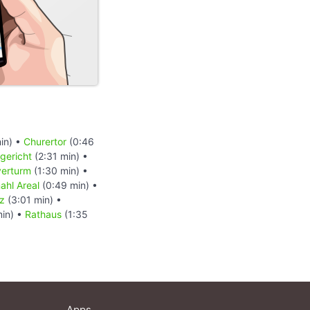
in) •
Churertor
(0:46
gericht
(2:31 min) •
verturm
(1:30 min) •
ahl Areal
(0:49 min) •
z
(3:01 min) •
min) •
Rathaus
(1:35
Apps