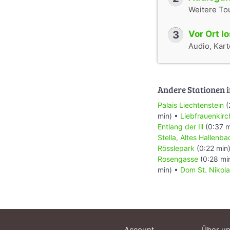
Weitere To
3
Vor Ort l
Audio, Karte
Andere Stationen i
Palais Liechtenstein
(
min) •
Liebfrauenkirc
Entlang der Ill
(0:37 m
Stella, Altes Hallenba
Rösslepark
(0:22 min
Rosengasse
(0:28 mi
min) •
Dom St. Nikol
Account
Über u