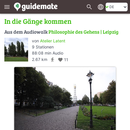
search
language
menu
In die Gänge kommen
Aus dem Audiowalk
Philosophie des Gehens | Leipzig
von
Atelier Latent
9 Stationen
88:08 min Audio
directions_walk
2.67 km
favorite
11