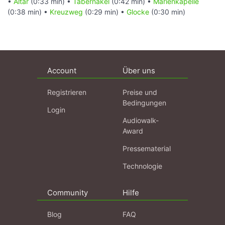
•
Altar
(0:33 min) •
Tabernakel
(0:42 min) •
Marienkapelle
(0:38 min) •
Kreuzweg
(0:29 min) •
Glocke
(0:30 min)
Account
Über uns
Registrieren
Preise und
Bedingungen
Login
Audiowalk-
Award
Pressematerial
Technologie
Community
Hilfe
Blog
FAQ