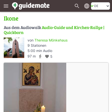
search
language
menu
Ikone
Aus dem Audiowalk
Audio-Guide und Kirchen-Rallye |
Quickborn
von
Theresa Mönkehaus
9 Stationen
5:00 min Audio
directions_walk
97 m
favorite
5