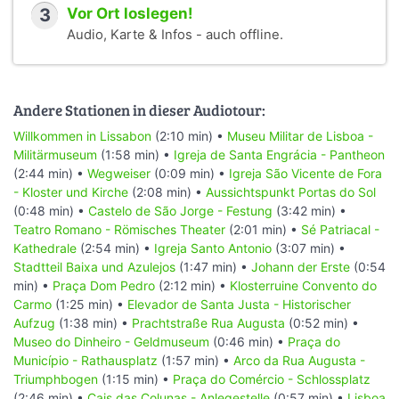
3
Vor Ort loslegen!
Audio, Karte & Infos - auch offline.
Andere Stationen in dieser Audiotour:
Willkommen in Lissabon
(2:10 min) •
Museu Militar de Lisboa -
Militärmuseum
(1:58 min) •
Igreja de Santa Engrácia - Pantheon
(2:44 min) •
Wegweiser
(0:09 min) •
Igreja São Vicente de Fora
- Kloster und Kirche
(2:08 min) •
Aussichtspunkt Portas do Sol
(0:48 min) •
Castelo de São Jorge - Festung
(3:42 min) •
Teatro Romano - Römisches Theater
(2:01 min) •
Sé Patriacal -
Kathedrale
(2:54 min) •
Igreja Santo Antonio
(3:07 min) •
Stadtteil Baixa und Azulejos
(1:47 min) •
Johann der Erste
(0:54
min) •
Praça Dom Pedro
(2:12 min) •
Klosterruine Convento do
Carmo
(1:25 min) •
Elevador de Santa Justa - Historischer
Aufzug
(1:38 min) •
Prachtstraße Rua Augusta
(0:52 min) •
Museo do Dinheiro - Geldmuseum
(0:46 min) •
Praça do
Município - Rathausplatz
(1:57 min) •
Arco da Rua Augusta -
Triumphbogen
(1:15 min) •
Praça do Comércio - Schlossplatz
(2:46 min) •
Cais das Colunas - Anlegestelle
(0:57 min) •
Lisboa