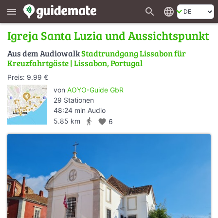
search
language
menu
Igreja Santa Luzia und Aussichtspunkt
Aus dem Audiowalk
Stadtrundgang Lissabon für
Kreuzfahrtgäste | Lissabon, Portugal
Preis: 9.99 €
von
AOYO-Guide GbR
29 Stationen
48:24 min Audio
directions_walk
5.85 km
favorite
6