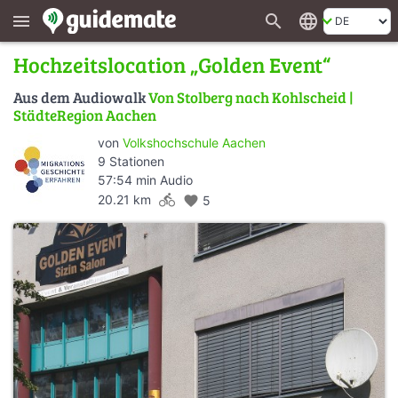
search
language
menu
Hochzeitslocation „Golden Event“
Aus dem Audiowalk
Von Stolberg nach Kohlscheid |
StädteRegion Aachen
von
Volkshochschule Aachen
9 Stationen
57:54 min Audio
directions_bike
20.21 km
favorite
5