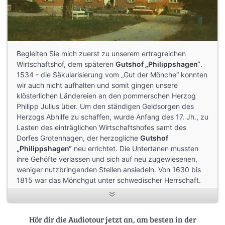
Begleiten Sie mich zuerst zu unserem ertragreichen
Wirtschaftshof, dem späteren
Gutshof „Philippshagen“
.
1534 - die Säkularisierung vom „Gut der Mönche“ konnten
wir auch nicht aufhalten und somit gingen unsere
klösterlichen Ländereien an den pommerschen Herzog
Philipp Julius über. Um den ständigen Geldsorgen des
Herzogs Abhilfe zu schaffen, wurde Anfang des 17. Jh., zu
Lasten des einträglichen Wirtschaftshofes samt des
Dorfes Grotenhagen, der herzogliche
Gutshof
„Philippshagen“
neu errichtet. Die Untertanen mussten
ihre Gehöfte verlassen und sich auf neu zugewiesenen,
weniger nutzbringenden Stellen ansiedeln. Von 1630 bis
1815 war das Mönchgut unter schwedischer Herrschaft.
Nach 1815 fiel die Provinz Schwedisch Pommern an
Preußen. Der preußische König ließ um 1828 das noch
heute erhaltene, jedoch mehrfach umgebaute Gutshaus
Hör dir die Audiotour jetzt an, am besten in der
erbauen und sorgte 1898 für die Errichtung des