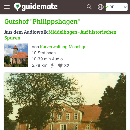
search
language
menu
Gutshof "Philippshagen"
Aus dem Audiowalk
Middelhagen - Auf historischen
Spuren
von
Kurverwaltung Mönchgut
10 Stationen
10:39 min Audio
directions_walk
2.78 km
favorite
32