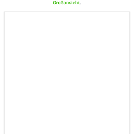
Großansicht
.
Kleinbahnhofes „Philippshagen“ zum Transport der
landwirtschaftlichen Güter.