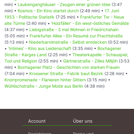
min) •
Laubenganghäuser - Zeugen einer grünen Idee
(3:47
min) •
Kosmos - Ein Kino startet durch
(2:49 min) •
17. Juni
1953 - Politische Statistik
(7:25 min) •
Frankfurter Tor - Neue
alte Türme
(2:40 min) •
'Holzfäller' - Ein west-östliches Gemälde
(4:37 min) •
Liebigstraße - 3 mal Wohnen in Friedrichshain
(5:05 min) •
Frankfurter Allee - Ein Resumé zur Prachtstraße
(5:13 min) •
Niederbarnimstraße - Selbst entdecken
(0:52 min)
•
'Intimes' - Kino aus Leidenschaft
(3:35 min) •
Boxhagener
Straße - Karges Land
(2:25 min) •
Theaterkapelle - Schauspiel,
Tod und Religion
(2:55 min) •
Gärtnerstraße - Zilles Milljöh
(3:53
min) •
Boxhagener Platz - Geschichten von starken Frauen
(7:04 min) •
Krossener Straße - Fabrik baut Bezirk
(2:28 min) •
Knorrpromenade - Flanieren hinter Gittern
(3:15 min) •
Wühlischstraße - Junge Mode aus Berlin
(4:38 min)
Account
Über uns
Registrieren
Preise und