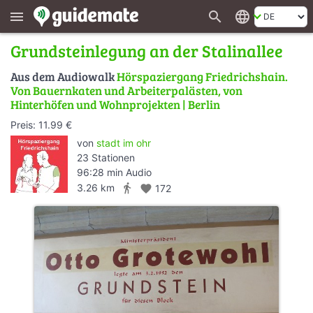
search
language
menu
Grundsteinlegung an der Stalinallee
Aus dem Audiowalk
Hörspaziergang Friedrichshain.
Von Bauernkaten und Arbeiterpalästen, von
Hinterhöfen und Wohnprojekten | Berlin
Preis: 11.99 €
von
stadt im ohr
23 Stationen
96:28 min Audio
directions_walk
3.26 km
favorite
172