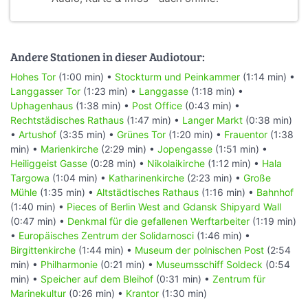
Andere Stationen in dieser Audiotour:
Hohes Tor
(1:00 min) •
Stockturm und Peinkammer
(1:14 min) •
Langgasser Tor
(1:23 min) •
Langgasse
(1:18 min) •
Uphagenhaus
(1:38 min) •
Post Office
(0:43 min) •
Rechtstädisches Rathaus
(1:47 min) •
Langer Markt
(0:38 min)
•
Artushof
(3:35 min) •
Grünes Tor
(1:20 min) •
Frauentor
(1:38
min) •
Marienkirche
(2:29 min) •
Jopengasse
(1:51 min) •
Heiliggeist Gasse
(0:28 min) •
Nikolaikirche
(1:12 min) •
Hala
Targowa
(1:04 min) •
Katharinenkirche
(2:23 min) •
Große
Mühle
(1:35 min) •
Altstädtisches Rathaus
(1:16 min) •
Bahnhof
(1:40 min) •
Pieces of Berlin West and Gdansk Shipyard Wall
(0:47 min) •
Denkmal für die gefallenen Werftarbeiter
(1:19 min)
•
Europäisches Zentrum der Solidarnosci
(1:46 min) •
Birgittenkirche
(1:44 min) •
Museum der polnischen Post
(2:54
min) •
Philharmonie
(0:21 min) •
Museumsschiff Soldeck
(0:54
min) •
Speicher auf dem Bleihof
(0:31 min) •
Zentrum für
Marinekultur
(0:26 min) •
Krantor
(1:30 min)