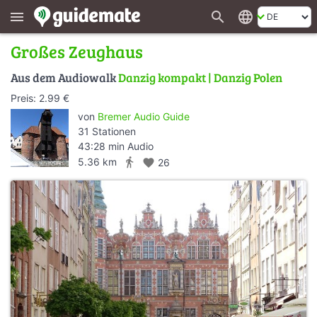
search
language
menu
Großes Zeughaus
Aus dem Audiowalk
Danzig kompakt | Danzig Polen
Preis: 2.99 €
von
Bremer Audio Guide
31 Stationen
43:28 min Audio
directions_walk
5.36 km
favorite
26