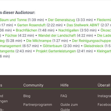
n dieser Audiotour:
Baum und Tonne
(1:39 min) •
Der Generalszug
(3:33 min) •
Flederm
:17 min) •
Garten Rosenduft
(2:22 min) •
Das Stellwerk ABWT
(2:37 
36 min) •
Brachflächen
(1:48 min) •
Nachtigallen
(3:50 min) •
Ökosc
) •
Füchse
(4:22 min) •
Wandel der Landschaft
(4:22 min) •
Die Lad
ieg
(5:28 min) •
Die Milchrampe
(1:27 min) •
Der Reinigungsschuppe
rkmanagement
(6:57 min) •
Götterbaum
(2:30 min) •
Gleisdreieck
(1:5
tangente
(2:43 min) •
Projekt Gartenleistungen
(2:41 min) •
Kleingar
6 min)
ns
Community
Hilfe
Überall
nd
Blog
FAQ
Instagr
ngen
Partnerprogramm
Guide zum
Facebo
lk-
Guide