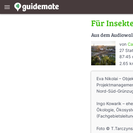
menu
Für Insekt
Aus dem Audiowa
von
Ca
27 Sta
87:45 
2.65 
Eva Nikolai – Obj
Projektmanagement
Nord-Süd-Grünzug
Ingo Kowarik – ehem
Ökologie, Ökosyst
(Fachgebietsleitu
Foto © T.Tarczyns