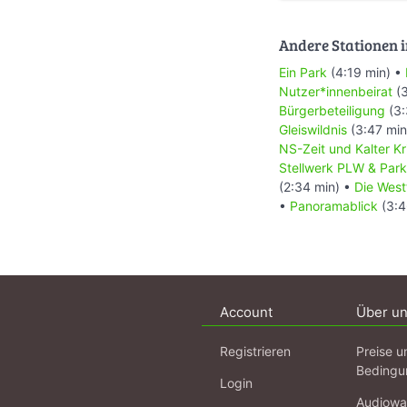
Andere Stationen i
Ein Park
(4:19 min) •
Nutzer*innenbeirat
(3
Bürgerbeteiligung
(3:
Gleiswildnis
(3:47 min
NS-Zeit und Kalter Kr
Stellwerk PLW & Pa
(2:34 min) •
Die West
•
Panoramablick
(3:4
Account
Über u
Registrieren
Preise u
Bedingu
Login
Audiowa