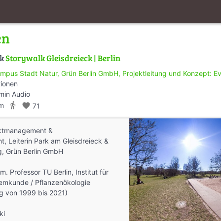
en
lk
Storywalk Gleisdreieck | Berlin
mpus Stadt Natur, Grün Berlin GmbH, Projektleitung und Konzept: Eva Pat
tionen
min Audio
directions_walk
km
favorite
71
ektmanagement &
, Leiterin Park am Gleisdreieck &
, Grün Berlin GmbH
. Professor TU Berlin, Institut für
emkunde / Pflanzenökologie
ng von 1999 bis 2021)
ki