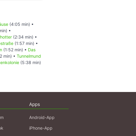
äuse
(4:05 min) •
min) •
hotter
(2:34 min) •
estraße
(1:57 min) •
n
(1:52 min) •
Das
2 min) •
Tunnelmund
tenkolonie
(5:38 min)
Apps
am
Android-App
ok
iPhone-App