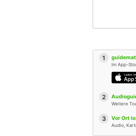
1
guidemate
Im App-Stor
2
Audioguid
Weitere To
3
Vor Ort l
Audio, Karte