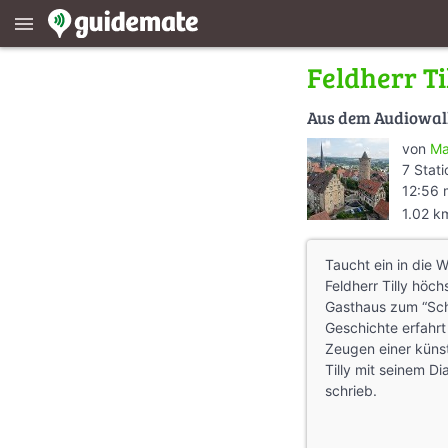
menu
Feldherr T
Aus dem Audiowa
von
Ma
7 Stat
12:56 
1.02 k
Taucht ein in die W
Feldherr Tilly höc
Gasthaus zum “Schw
Geschichte erfahrt
Zeugen einer küns
Tilly mit seinem D
schrieb.