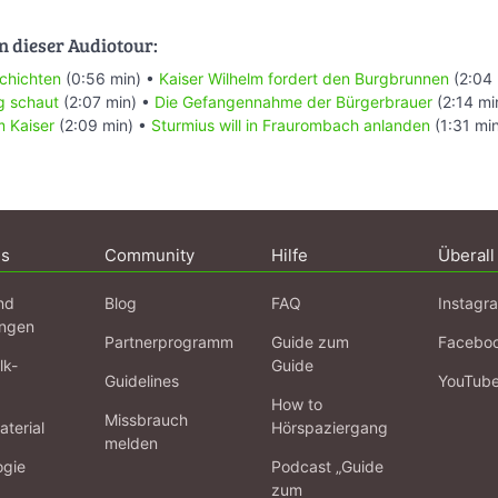
n dieser Audiotour:
schichten
(0:56 min) •
Kaiser Wilhelm fordert den Burgbrunnen
(2:04 
g schaut
(2:07 min) •
Die Gefangennahme der Bürgerbrauer
(2:14 mi
 Kaiser
(2:09 min) •
Sturmius will in Fraurombach anlanden
(1:31 mi
ns
Community
Hilfe
Überall
nd
Blog
FAQ
Instagr
ngen
Partnerprogramm
Guide zum
Facebo
lk-
Guide
Guidelines
YouTub
How to
Missbrauch
terial
Hörspaziergang
melden
ogie
Podcast „Guide
zum