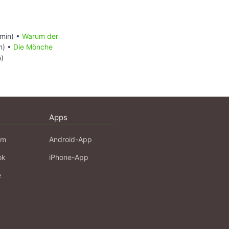
min) •
Warum der
n) •
Die Mönche
n)
Apps
am
Android-App
ok
iPhone-App
e