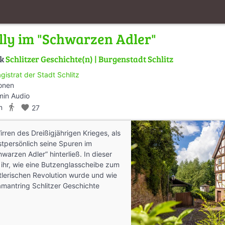
illy im "Schwarzen Adler"
lk
Schlitzer Geschichte(n) | Burgenstadt Schlitz
gistrat der Stadt Schlitz
ionen
min Audio
directions_walk
m
favorite
27
irren des Dreißigjährigen Krieges, als
hstpersönlich seine Spuren im
arzen Adler” hinterließ. In dieser
 ihr, wie eine Butzenglasscheibe zum
tlerischen Revolution wurde und wie
iamantring Schlitzer Geschichte