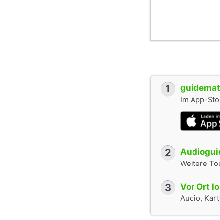
1
guidemate
Im App-Stor
2
Audioguid
Weitere To
3
Vor Ort l
Audio, Karte