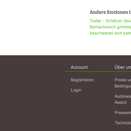
Andere Stationen i
Trailer - Schlitzer Ge
Bornschorsch grimmi
beschweren sich beim
Account
Über u
Registrieren
Preise u
Bedingu
Login
Audiowa
Award
Pressema
Technol