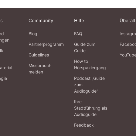
ns
Community
Hilfe
Überall
nd
Blog
FAQ
Instagr
ngen
Partnerprogramm
Guide zum
Facebo
lk-
Guide
Guidelines
YouTub
How to
Missbrauch
terial
Hörspaziergang
melden
ogie
Podcast „Guide
zum
Audioguide“
Ihre
Stadtführung als
Audioguide
Feedback