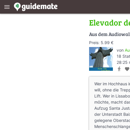
menu
Elevador d
Aus dem Audiowa
Preis: 5.99 €
von
Au
18 Sta
28:25 
directions_walk
favorite
Wer im Hochhaus i
will, ohne die Tre
Lift. Wer in Lissa
möchte, macht das 
Aufzug Santa Just
der Unterstadt Bai
gelegene Oberstad
Menschenschlangen