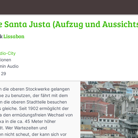
e Santa Justa (Aufzug und Aussicht
lk
Lissabon
dio-City
tionen
min Audio
29
n die oberen Stockwerke gelangen
ppe zu benutzen, der fährt mit dem
bon die oberen Stadtteile besuchen
gleiche. Seit 1902 ermöglicht der
a den ermüdungsfreien Wechsel von
xa in die ca. 45 Meter höher
t. Wer Wartezeiten und
 nicht scheut, der kann sich vor