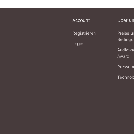
Account
Über u
Registrieren
Preise u
Bedingu
Login
Audiowa
Award
Pressema
Technol