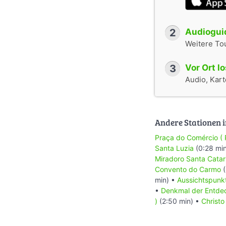
2
Audioguid
Weitere To
3
Vor Ort l
Audio, Karte
Andere Stationen i
Praça do Comércio ( 
Santa Luzia
(0:28 mi
Miradoro Santa Catar
Convento do Carmo
(
min) •
Aussichtspunk
•
Denkmal der Entde
)
(2:50 min) •
Christo