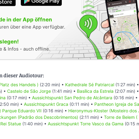
e in der App öffnen
uren über eine App verfügbar.
oslegen!
 & Infos - auch offline.
n dieser Audiotour:
Platz des Handels )
(2:20 min) •
Kathedrale Sé Patriarcal
(1:27 min) 
n) •
Castelo de São Jorge
(1:41 min) •
Basílica da Estrela
(2:07 min) 
ina
(0:17 min) •
Aussichtspunkt San Pedro de Alcântara
(0:16 min) •
2:50 min) •
Aussichtspunkt Graca
(0:11 min) •
Pantheon Igreja de S
t Parque Eduardo VII
(0:16 min) •
Hieronymus-Kloster (Mosteiro dos 
ckungen (Padrão dos Descobrimentos)
(2:11 min) •
Torre de Belem (
 Rei Statue
(1:40 min) •
Aussichtspunkt Torre Vasco da Gama
(0:15 