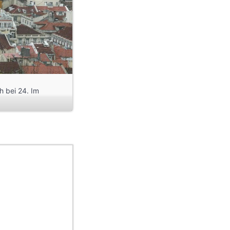
h bei 24. Im
e
e Elektroantrieb
alt in die Höhe.
zur Kirchenruine
maße der Ruine