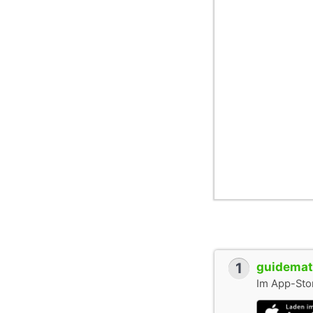
1
guidemate
Im App-Stor