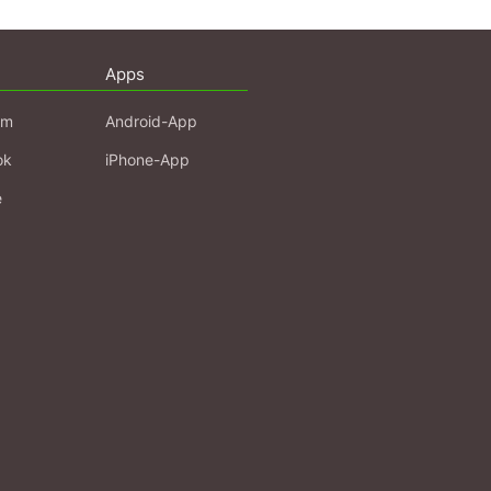
Apps
am
Android-App
ok
iPhone-App
e