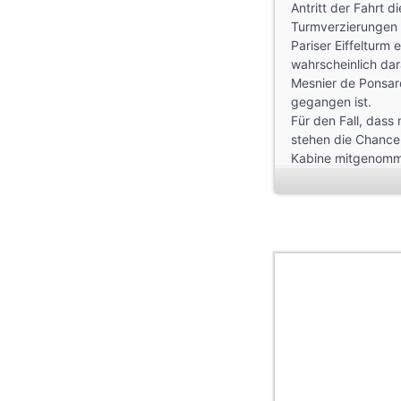
Antritt der Fahrt d
Turmverzierungen 
Pariser Eiffelturm 
wahrscheinlich dar
Mesnier de Ponsard
gegangen ist.
Für den Fall, dass
stehen die Chancen
Kabine mitgenomme
Aufzug erwarten d
Holzvertäfelungen.
sein Werk verricht
Besucher können v
Aussichtsplattfor
des Convento do C
verschaffen.