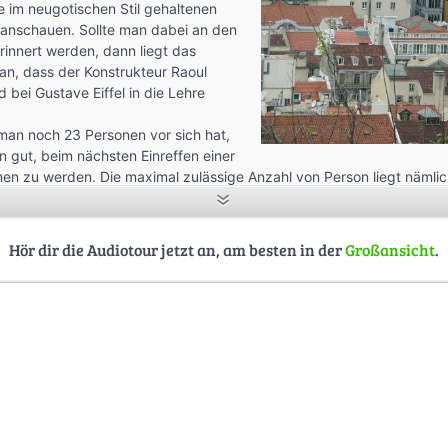
ie im neugotischen Stil gehaltenen
anschauen. Sollte man dabei an den
erinnert werden, dann liegt das
an, dass der Konstrukteur Raoul
 bei Gustave Eiffel in die Lehre
 man noch 23 Personen vor sich hat,
 gut, beim nächsten Einreffen einer
n zu werden. Die maximal zulässige Anzahl von Person liegt nämlic
en Fahrgast keine gebürsteten Stahloberflächen, sondern gediegen
 Wenn sich die Türen oben öffnen, dann hat der weiter oben gelegen
et. Ursprünglich beförderte eine Dampfmaschine die Kabinen samt Inh
Hör dir die Audiotour jetzt an, am besten in der
Großansicht
.
on hier aus noch zwei weitere Etagen zu Fuß erklimmen, um von der
m einen schönen Blick über Lissabon zu genießen. Wer den Übergang 
armo benutzt, kann sich von dort aus einen Überblick über die Aus