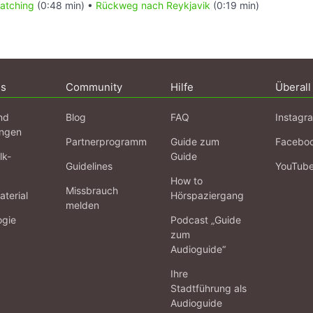
atching
(0:48 min) •
Rückweg nach Reykjavik
(0:19 min)
ns
Community
Hilfe
Überall
nd
Blog
FAQ
Instagr
ngen
Partnerprogramm
Guide zum
Facebo
lk-
Guide
Guidelines
YouTub
How to
Missbrauch
terial
Hörspaziergang
melden
ogie
Podcast „Guide
zum
Audioguide“
Ihre
Stadtführung als
Audioguide