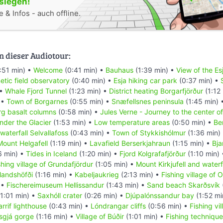
oslegen!
 & Infos - auch offline.
n dieser Audiotour:
:51 min) •
Welcome
(0:41 min) •
Bauhaus
(1:39 min) •
View of the Es
tic field observatory
(0:40 min) •
Esja hiking car park
(0:37 min) •
 •
Whale Fjord Tunnel
(1:23 min) •
District heating Borgarfjörður
(1:12
 •
Town of Borgarnes
(0:55 min) •
Snæfellsnes peninsula
(1:45 min) 
g basalt columns
(0:58 min) •
Jules Verne - Journey to the center of
nder the Glacier
(1:53 min) •
Low temperature areas
(0:50 min) •
Ber
waterfall Selvallafoss
(0:43 min) •
Town of Stykkishólmur
(1:36 min)
Mount Helgafell
(1:19 min) •
Lavafield Berserkjahraun
(1:15 min) •
Bja
6 min) •
Tides in Iceland
(1:20 min) •
Fjord Kolgrafafjörður
(1:10 min)
shing village of Grundafjördur
(1:05 min) •
Mount Kirkjufell and waterfa
landshöfði
(1:16 min) •
Kabeljaukrieg
(2:13 min) •
Fishing village of 
 •
Fischereimuseum Hellissandur
(1:43 min) •
Sand beach Skarðsvík
1:01 min) •
Saxhóll crater
(0:26 min) •
Djúpalónssandur bay
(1:52 mi
rrif lighthouse
(0:43 min) •
Lóndrangar cliffs
(0:56 min) •
Fishing vi
sgjá gorge
(1:16 min) •
Village of Búðir
(1:01 min) •
Fishing technique