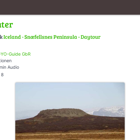
ater
lk
Iceland - Snæfellsnes Peninsula - Daytour
YO-Guide GbR
tionen
min Audio
8