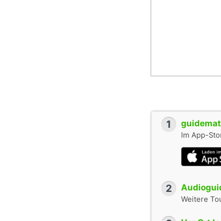
1
guidemate
Im App-Stor
2
Audioguid
Weitere To