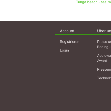
Tunga beach - seal w
Account
Über u
Registrieren
Preise u
Bedingu
Login
Audiowa
Award
Pressema
Technol