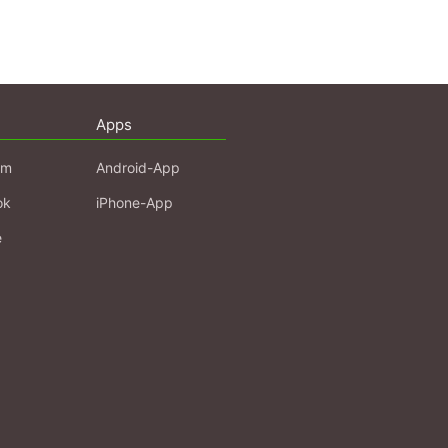
Apps
am
Android-App
ok
iPhone-App
e