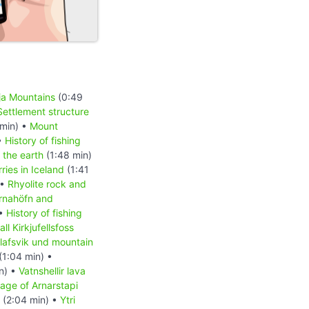
ja Mountains
(0:49
Settlement structure
 min) •
Mount
•
History of fishing
 the earth
(1:48 min)
ries in Iceland
(1:41
 •
Rhyolite rock and
rnahöfn and
 •
History of fishing
ll Kirkjufellsfoss
Olafsvik und mountain
(1:04 min) •
n) •
Vatnshellir lava
llage of Arnarstapi
(2:04 min) •
Ytri