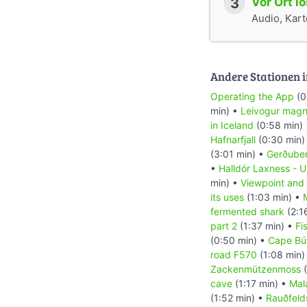
3
Vor Ort l
Audio, Karte
Andere Stationen i
Operating the App
(0
min) •
Leivogur magne
in Iceland
(0:58 min)
Hafnarfjall
(0:30 min)
(3:01 min) •
Gerðuber
•
Halldór Laxness - U
min) •
Viewpoint and 
its uses
(1:03 min) •
fermented shark
(2:1
part 2
(1:37 min) •
Fi
(0:50 min) •
Cape Bú
road F570
(1:08 min)
Zackenmützenmoss
(
cave
(1:17 min) •
Mala
(1:52 min) •
Rauðfeld