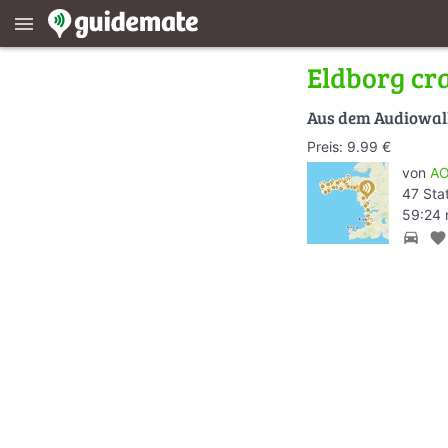
menu
Eldborg cr
Aus dem Audiowa
Preis: 9.99 €
von
AO
47 Sta
59:24 
directions_car
favorite