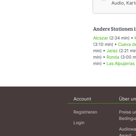
Audio, Karte
Andere Stationen i
Alcazar
(2:34 min) •
(3:10 min) •
Cueva de 
min) •
Jerez
(2:21 mi
min) •
Ronda
(3:00 m
min) •
Las Alpujarras
Account
Über u
Registrieren
Preise u
Bedingu
Login
Audiowa
Award