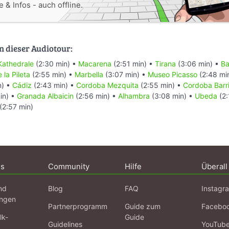
 & Infos - auch offline.
n dieser Audiotour:
Kathedrale
(2:30 min) •
Macarena
(2:51 min) •
Tirana
(3:06 min) •
Ba
la Pileta
(2:55 min) •
Marbella
(3:07 min) •
Museo Picasso
(2:48 mi
n) •
Cádiz
(2:43 min) •
Cordoba Mezquita
(2:55 min) •
Cordoba Barri
in) •
Granada Albaicin
(2:56 min) •
Alhambra
(3:08 min) •
Ubeda
(2:
(2:57 min)
ns
Community
Hilfe
Überall
nd
Blog
FAQ
Instagr
ngen
Partnerprogramm
Guide zum
Facebo
lk-
Guide
Guidelines
YouTub