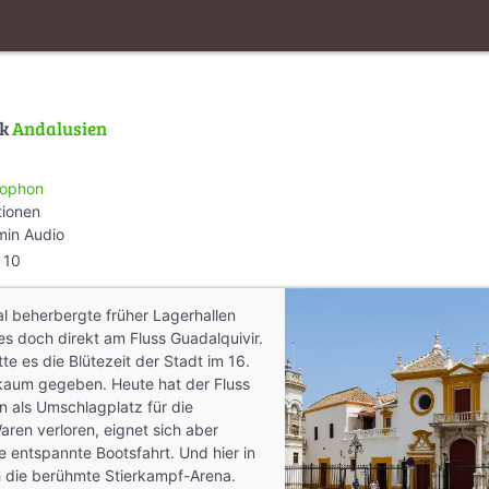
lk
Andalusien
ophon
tionen
min Audio
10
nal beherbergte früher Lagerhallen
 es doch direkt am Fluss Guadalquivir.
te es die Blütezeit der Stadt im 16.
kaum gegeben. Heute hat der Fluss
n als Umschlagplatz für die
ren verloren, eignet sich aber
e entspannte Bootsfahrt. Und hier in
ch die berühmte Stierkampf-Arena.