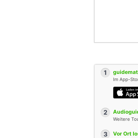
1
guidemate
Im App-Stor
2
Audioguid
Weitere To
3
Vor Ort l