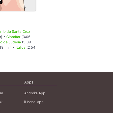
rrio de Santa Cruz
n) •
Gibraltar
(3:06
o de Juderia
(3:09
19 min) •
Italica
(2:54
Apps
am
Android-App
ok
iPhone-App
e