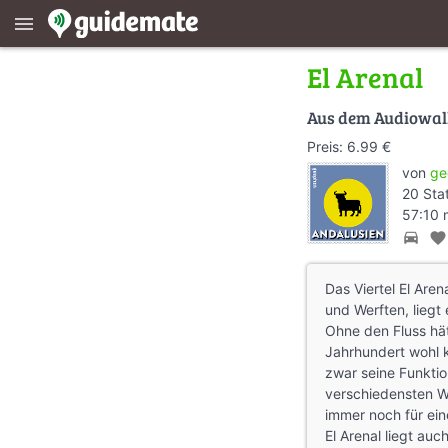
menu
El Arenal
Aus dem Audiowa
Preis: 6.99 €
von
ge
20 Sta
57:10 
directions_car
favorite
Das Viertel El Are
und Werften, liegt
Ohne den Fluss hät
Jahrhundert wohl 
zwar seine Funktio
verschiedensten Wa
immer noch für ein
El Arenal liegt au