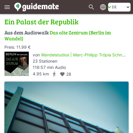
search
language
menu
Ein Palast der Republik
Aus dem Audiowalk
Das alte Zentrum (Berlin im
Wandel)
Preis: 11.99 €
von
Wandelstudios | Marc-Philipp Trópia Schneider
23 Stationen
116:57 min Audio
directions_walk
4.95 km
favorite
28