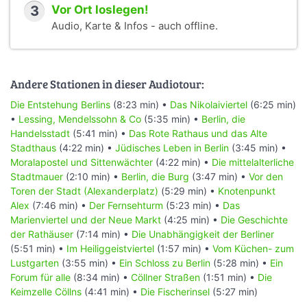
3
Vor Ort loslegen!
Audio, Karte & Infos - auch offline.
Andere Stationen in dieser Audiotour:
Die Entstehung Berlins
(8:23 min) •
Das Nikolaiviertel
(6:25 min)
•
Lessing, Mendelssohn & Co
(5:35 min) •
Berlin, die
Handelsstadt
(5:41 min) •
Das Rote Rathaus und das Alte
Stadthaus
(4:22 min) •
Jüdisches Leben in Berlin
(3:45 min) •
Moralapostel und Sittenwächter
(4:22 min) •
Die mittelalterliche
Stadtmauer
(2:10 min) •
Berlin, die Burg
(3:47 min) •
Vor den
Toren der Stadt (Alexanderplatz)
(5:29 min) •
Knotenpunkt
Alex
(7:46 min) •
Der Fernsehturm
(5:23 min) •
Das
Marienviertel und der Neue Markt
(4:25 min) •
Die Geschichte
der Rathäuser
(7:14 min) •
Die Unabhängigkeit der Berliner
(5:51 min) •
Im Heiliggeistviertel
(1:57 min) •
Vom Küchen- zum
Lustgarten
(3:55 min) •
Ein Schloss zu Berlin
(5:28 min) •
Ein
Forum für alle
(8:34 min) •
Cöllner Straßen
(1:51 min) •
Die
Keimzelle Cöllns
(4:41 min) •
Die Fischerinsel
(5:27 min)