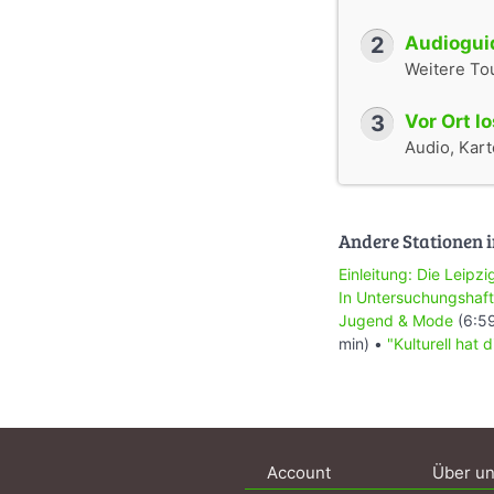
2
Audioguid
Weitere To
3
Vor Ort l
Audio, Karte
Andere Stationen i
Einleitung: Die Leip
In Untersuchungshaft
Jugend & Mode
(6:59
min) •
"Kulturell hat
Account
Über u