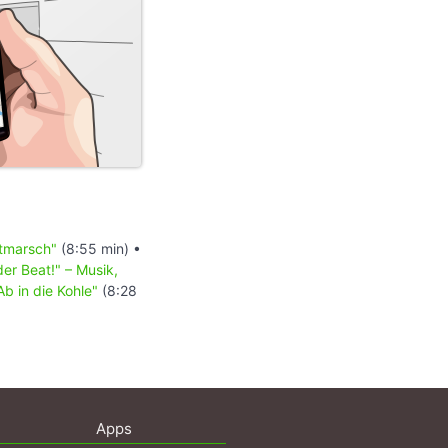
stmarsch"
(8:55 min) •
der Beat!" – Musik,
b in die Kohle"
(8:28
Apps