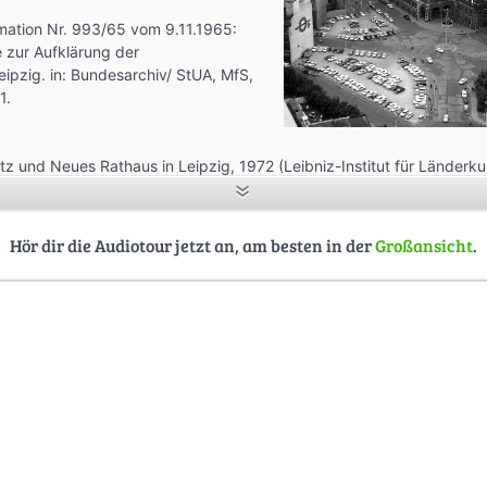
mation Nr. 993/65 vom 9.11.1965:
 zur Aufklärung der
ipzig. in: Bundesarchiv/ StUA, MfS,
1.
atz und Neues Rathaus in Leipzig, 1972 (Leibniz-Institut für Länderku
r Willmann)
eues Rathaus in Leipzig, 1965 (Quelle: Fortepan / Nagy Gyula)
tstätte “Ratskeller” und Rathaus-Brunnen, 1958 (SGM Leipzig/Johann
Hör dir die Audiotour jetzt an, am besten in der
Großansicht
.