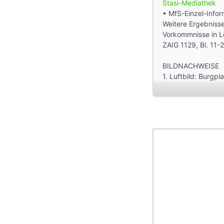
Stasi-Mediathek
• MfS-Einzel-Infor
Weitere Ergebnisse
Vorkommnisse in Le
ZAIG 1129, Bl. 11-2
BILDNACHWEISE
1. Luftbild: Burgpl
Geographie / Lotha
2. Burgplatz und N
3. Burgplatz, Gas
Nr. W 7897/5)