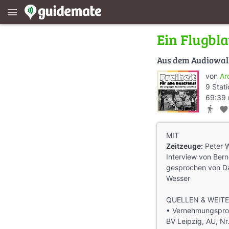
menu
Ein Flugbla
Aus dem Audiowa
von
Ar
9 Stat
69:39 
directions_walk
favorite
MIT
Zeitzeuge:
Peter W
Interview von Ber
gesprochen von D
Wesser
QUELLEN & WEIT
• Vernehmungsprot
BV Leipzig, AU, Nr.