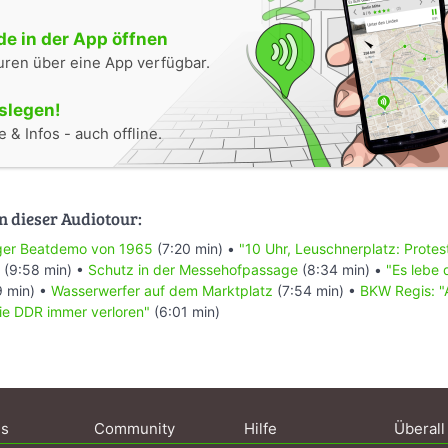
e in der App öffnen
uren über eine App verfügbar.
oslegen!
 & Infos - auch offline.
n dieser Audiotour:
ziger Beatdemo von 1965
(7:20 min) •
"10 Uhr, Leuschnerplatz: Prote
(9:58 min) •
Schutz in der Messehofpassage
(8:34 min) •
"Es lebe 
 min) •
Wasserwerfer auf dem Marktplatz
(7:54 min) •
BKW Regis: "A
 die DDR immer verloren"
(6:01 min)
ns
Community
Hilfe
Überall