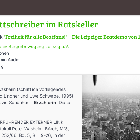
ttschreiber im Ratskeller
lk
"Freiheit für alle Beatfans!" – Die Leipziger Beatdemo von 
chiv Bürgerbewegung Leipzig e.V.
ionen
min Audio
9
asheim (schriftlich vorliegendes
nd Lindner und Uwe Schwabe, 1995)
avid Schönherr |
Erzählerin:
Diana
ERFÜHRENDER EXTERNER LINK
okoll Peter Washeim: BArch, MfS,
 252/66, Bd. 5, Bl. 19-26, in der