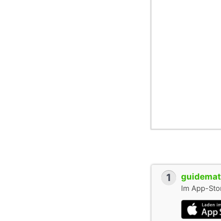
1
guidemate
Im App-Stor