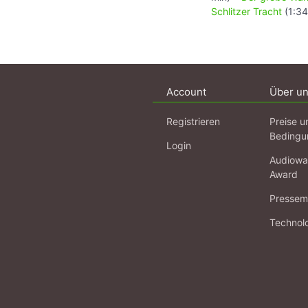
Schlitzer Tracht
(1:34
Account
Über u
Registrieren
Preise u
Bedingu
Login
Audiowa
Award
Pressema
Technol