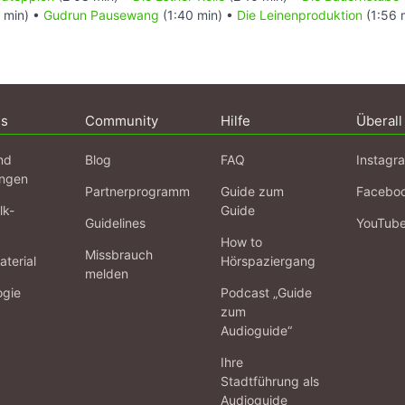
 min) •
Gudrun Pausewang
(1:40 min) •
Die Leinenproduktion
(1:56 
ns
Community
Hilfe
Überall
nd
Blog
FAQ
Instagr
ngen
Partnerprogramm
Guide zum
Facebo
lk-
Guide
Guidelines
YouTub
How to
Missbrauch
terial
Hörspaziergang
melden
ogie
Podcast „Guide
zum
Audioguide“
Ihre
Stadtführung als
Audioguide