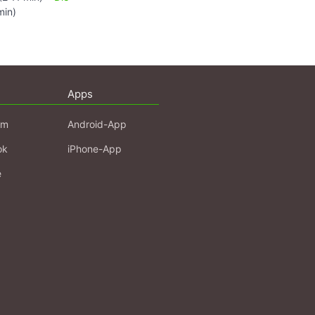
min)
Apps
am
Android-App
ok
iPhone-App
e