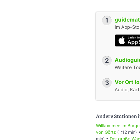
1
guidemate
Im App-Stor
2
Audioguid
Weitere To
3
Vor Ort l
Audio, Karte
Andere Stationen i
Willkommen im Burg
von Görtz
(1:12 min) 
min) •
Der große Wa