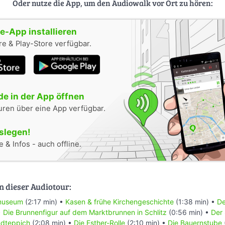
Oder nutze die App, um den Audiowalk vor Ort zu hören:
-App installieren
e & Play-Store verfügbar.
e in der App öffnen
uren über eine App verfügbar.
oslegen!
 & Infos - auch offline.
n dieser Audiotour:
museum
(2:17 min) •
Kasen & frühe Kirchengeschichte
(1:38 min) •
De
•
Die Brunnenfigur auf dem Marktbrunnen in Schlitz
(0:56 min) •
Der
ndteppich
(2:08 min) •
Die Esther-Rolle
(2:10 min) •
Die Bauernstube