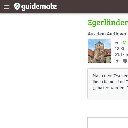
menu
Egerlände
Aus dem Audiowa
von
Ma
12 Sta
21:17 
directions_walk
favorite
Nach dem Zweiten W
ihnen kamen ihre T
gehalten werden. D