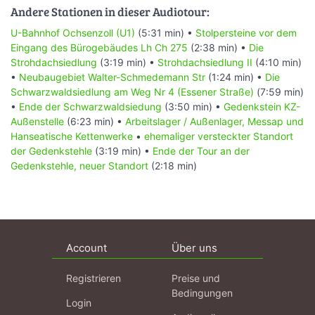
Andere Stationen in dieser Audiotour:
U-Bahnhof Ochsenzoll (U1)
(5:31 min) •
Stolpersteine vor dem
Eingang des Bürogebäudes Lh Ch 275
(2:38 min) •
Die
Strohdachsiedlung
(3:19 min) •
Strohdachsiedlung II
(4:10 min)
•
Neubaugebiet Walter-Schmedemann Str
(1:24 min) •
Die
Schwarzwaldsiedlung am Weg Nr 4 (Essener Straße)
(7:59 min)
•
Ende der Schwarzwaldsiedung
(3:50 min) •
Gedenkstein KZ-
Außenstelle
(6:23 min) •
Arbeitslager / Außenlager, Messap und
Hanseatische Kettenwerke
•
ehemaliger versteckter Standort
der Gedenkstehle
(3:19 min) •
Ende der Tour an der
Gedenkstehle, neuer Standort
(2:18 min)
Account
Über uns
Registrieren
Preise und
Bedingungen
Login