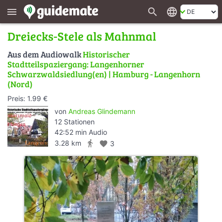
search
language
menu
Dreiecks-Stele als Mahnmal
Aus dem Audiowalk
Historischer
Stadtteilspaziergang: Langenhorner
Schwarzwaldsiedlung(en) | Hamburg - Langenhorn
(Nord)
Preis: 1.99 €
von
Andreas Glindemann
12 Stationen
42:52 min Audio
directions_walk
3.28 km
favorite
3