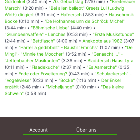
Goldonkel
(3:40 min) •
70. Geburtstag
(2:10 min) •
"Breitenauer
Marsch"
(3:20 min) •
"Bei allen beliebt" Greets Lui (Ludwig
Wirth) dirigiert
(6:31 min) •
Hafnersch
(2:53 min) •
Hauschronik
Bocke
(0:10 min) •
"De Hofhannes unn de Schröck Michel"
(3:44 min) •
"Böhmische Liebe"
(4:40 min) •
"Grumbeerwaffele" - Lenches
(0:53 min) •
"Erste Musikstunde"
(2:44 min) •
"Bettflasch"
(4:00 min) •
Anekdote aus 1982
(3:07
min) •
"Harrer a gedibbelt" - Baustil "Emrichs"
(1:07 min) •
"De
Mingi"- "Minnie the Moocher"
(3:52 min) •
"Genaacht ..." -
"Jettenbacher Musikanten"
(3:38 min) •
Bladdersch Haus: Lyra
(0:11 min) •
"Flaadekuche"
(2:37 min) •
"Es Aamerche"
(0:35
min) •
Ende oder Erweiterung?
(0:43 min) •
"Schulackersch" -
"Vogelwiese"
(6:23 min) •
"Bocke"
(1:16 min) •
Der Enkel
erzählt
(2:48 min) •
"Micheljunge"
(0:10 min) •
"Das kleine
Schwein"
(0:58 min)
Account
Über uns