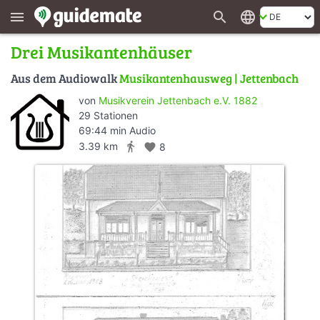
search
language
menu
Drei Musikantenhäuser
Aus dem Audiowalk
Musikantenhausweg | Jettenbach
von
Musikverein Jettenbach e.V. 1882
29 Stationen
69:44 min Audio
directions_walk
3.39 km
favorite
8